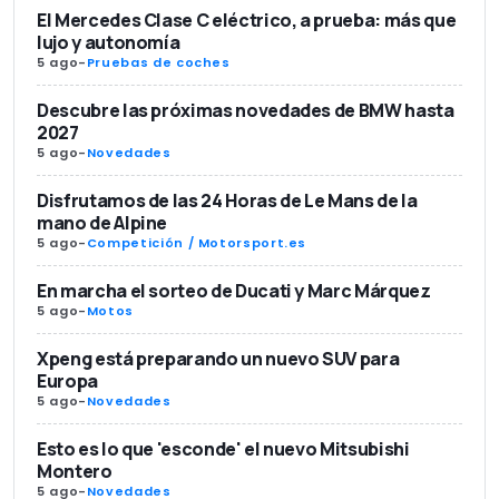
El Mercedes Clase C eléctrico, a prueba: más que
lujo y autonomía
5 ago
-
Pruebas de coches
Descubre las próximas novedades de BMW hasta
2027
5 ago
-
Novedades
Disfrutamos de las 24 Horas de Le Mans de la
mano de Alpine
5 ago
-
Competición / Motorsport.es
En marcha el sorteo de Ducati y Marc Márquez
5 ago
-
Motos
Xpeng está preparando un nuevo SUV para
Europa
5 ago
-
Novedades
Esto es lo que 'esconde' el nuevo Mitsubishi
Montero
5 ago
-
Novedades