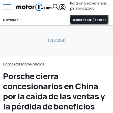
Para una experiencia
personalizada
Noticias
REGISTRARSE / ACCEDE
Porsche rinde homenaje
Laika Ecovip Performance
a su legado en las
2026: la versión más
De nuevo, el P
carreras con dos
cómoda de esta camper
Cayman nos d
magníficas decoraciones
completa
escuchar su '
retro
Home
Porsche
Noticias
Porsche cierra
concesionarios en China
por la caída de las ventas y
la pérdida de beneficios