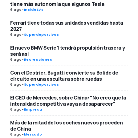
tiene más autonomía que algunos Tesla
6 ago
-
InsideEVs
Ferrari tiene todas sus unidades vendidas hasta
2027
6 ago
-
Superdeportivos
El nuevo BMW Serie 1 tendrá propulsión trasera y
será así
6 ago
-
Recreaciones
Con el Destrier, Bugatti convierte su Bolide de
circuito en una escultura sobre ruedas
6 ago
-
Superdeportivos
El CEO de Mercedes, sobre China: "No creo que la
intensidad competitiva vaya a desaparecer"
6 ago
-
Empresa
Más de la mitad de los coches nuevos proceden
de China
6 ago
-
Mercado