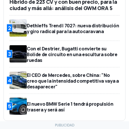
Híbrido de 223 CV y con buen precio, para la
ciudad y más allá: análisis del GWM ORA 5
Dethleffs Trend I 7027: nueva distribución
2
y giro radical para la autocaravana
Con el Destrier, Bugatti convierte su
3
Bolide de circuito en una escultura sobre
ruedas
El CEO de Mercedes, sobre China: "No
4
creo que la intensidad competitiva vaya a
desaparecer"
El nuevo BMW Serie 1 tendrá propulsión
5
trasera y será así