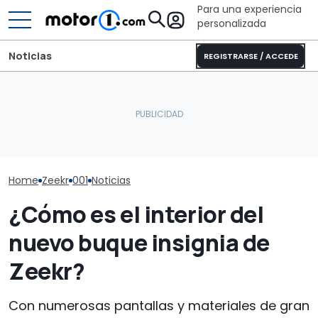
Para una experiencia
personalizada
Noticias
REGISTRARSE / ACCEDE
Dethleffs Trend I 7027:
Prueba Zeekr 
El SUV de lujo que quiere
nueva distribución y giro
familiar eléctr
superar a los alemanes
radical para la
diferente en l
llega a Europa
autocaravana
SUV
Home
Zeekr
001
Noticias
¿Cómo es el interior del
nuevo buque insignia de
Zeekr?
Con numerosas pantallas y materiales de gran