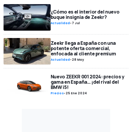
¿Cómo es el interior del nuevo
buque insignia de Zeekr?
Actualidad
-
7 Jul
Zeekr llega a España con una
potente oferta comercial,
enfocada al cliente premium
Actualidad
-
28 May
Nuevo ZEEKR 001 2024: precios y
gama en España… ¡del rival del
BMW i5!
Precios
-
25 Ene 2024