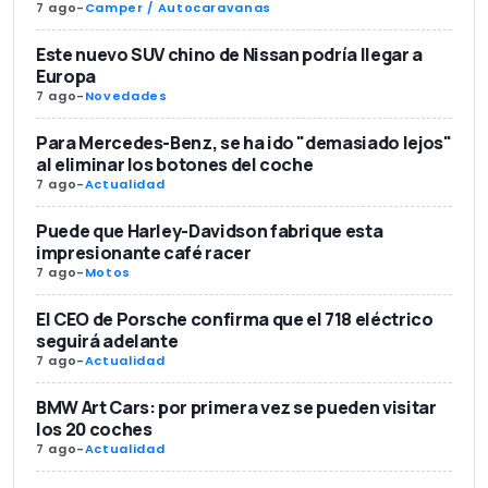
7 ago
-
Camper / Autocaravanas
Este nuevo SUV chino de Nissan podría llegar a
Europa
7 ago
-
Novedades
Para Mercedes-Benz, se ha ido "demasiado lejos"
al eliminar los botones del coche
7 ago
-
Actualidad
Puede que Harley-Davidson fabrique esta
impresionante café racer
7 ago
-
Motos
El CEO de Porsche confirma que el 718 eléctrico
seguirá adelante
7 ago
-
Actualidad
BMW Art Cars: por primera vez se pueden visitar
los 20 coches
7 ago
-
Actualidad