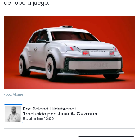
de ropa a juego.
Foto:
Alpine
Por
: Roland Hildebrandt
Traducido por
:
José A. Guzmán
5 Jul
a las
12:00