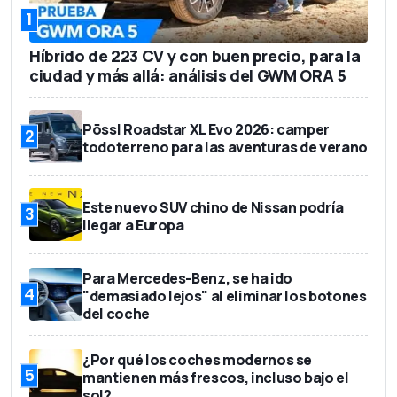
1
Híbrido de 223 CV y con buen precio, para la
ciudad y más allá: análisis del GWM ORA 5
Pössl Roadstar XL Evo 2026: camper
2
todoterreno para las aventuras de verano
Este nuevo SUV chino de Nissan podría
3
llegar a Europa
Para Mercedes-Benz, se ha ido
4
"demasiado lejos" al eliminar los botones
del coche
¿Por qué los coches modernos se
5
mantienen más frescos, incluso bajo el
sol?