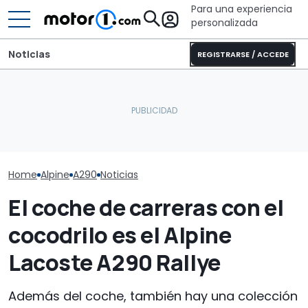
Para una experiencia
personalizada
Noticias
REGISTRARSE / ACCEDE
Pössl Roadstar XL Evo
El Alpine A290, convertido
2026: camper
Alpine A110 Fut
en un llamativo Grupo B
todoterreno para las
debuta en Go
por 2.400 euros
aventuras de verano
deportivo eléc
Home
Alpine
A290
Noticias
El coche de carreras con el
cocodrilo es el Alpine
Lacoste A290 Rallye
Además del coche, también hay una colección