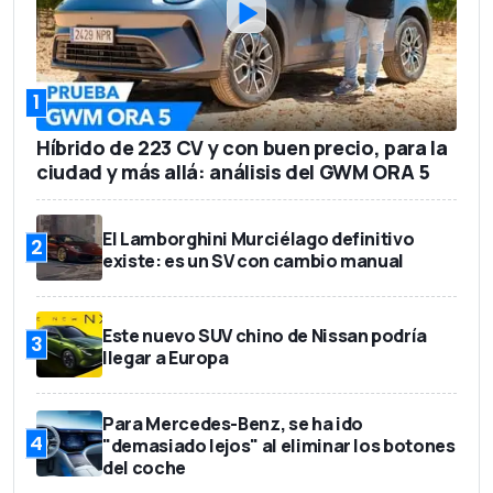
1
Híbrido de 223 CV y con buen precio, para la
ciudad y más allá: análisis del GWM ORA 5
El Lamborghini Murciélago definitivo
2
existe: es un SV con cambio manual
Este nuevo SUV chino de Nissan podría
3
llegar a Europa
Para Mercedes-Benz, se ha ido
4
"demasiado lejos" al eliminar los botones
del coche