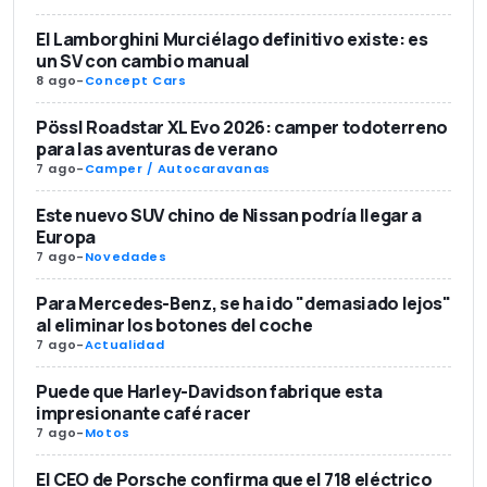
El Lamborghini Murciélago definitivo existe: es
un SV con cambio manual
8 ago
-
Concept Cars
Pössl Roadstar XL Evo 2026: camper todoterreno
para las aventuras de verano
7 ago
-
Camper / Autocaravanas
Este nuevo SUV chino de Nissan podría llegar a
Europa
7 ago
-
Novedades
Para Mercedes-Benz, se ha ido "demasiado lejos"
al eliminar los botones del coche
7 ago
-
Actualidad
Puede que Harley-Davidson fabrique esta
impresionante café racer
7 ago
-
Motos
El CEO de Porsche confirma que el 718 eléctrico