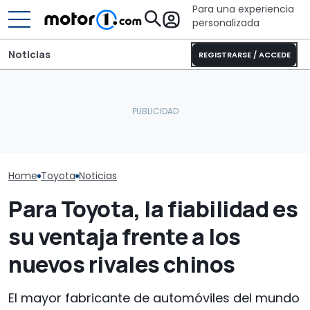
Para una experiencia
personalizada
Noticias
REGISTRARSE / ACCEDE
El Lamborghini Murciélago
Toyota ya es
El Toyota GR GT será aún
definitivo existe: es un SV
un superdepor
más extremo
con cambio manual
aún más pote
Home
Toyota
Noticias
Para Toyota, la fiabilidad es
su ventaja frente a los
nuevos rivales chinos
El mayor fabricante de automóviles del mundo