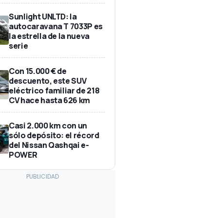
Sunlight UNLTD: la
autocaravana T 7033P es
la estrella de la nueva
serie
Con 15.000 € de
descuento, este SUV
eléctrico familiar de 218
CV hace hasta 626 km
Casi 2.000 km con un
sólo depósito: el récord
del Nissan Qashqai e-
POWER