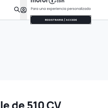
Para una experiencia personalizada
Desta
REGISTRARSE / ACCEDE
le de 510 CV