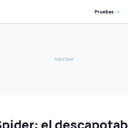
Pruebas
Spider: el descapotab