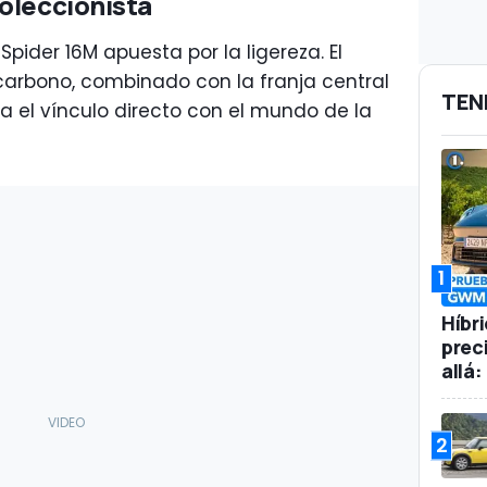
oleccionista
pider 16M apuesta por la ligereza. El
carbono, combinado con la franja central
TEN
za el vínculo directo con el mundo de la
1
Híbr
prec
allá
2