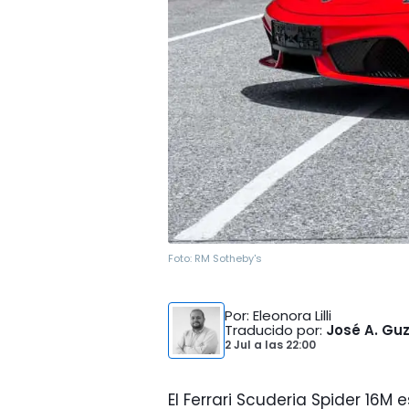
Foto:
RM Sotheby's
Por
: Eleonora Lilli
Traducido por
:
José A. G
2 Jul
a las
22:00
El Ferrari Scuderia Spider 16M