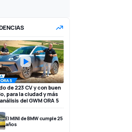
DENCIAS
ido de 223 CV y con buen
io, para la ciudad y más
: análisis del GWM ORA 5
El MINI de BMW cumple 25
años