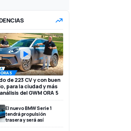
DENCIAS
ido de 223 CV y con buen
io, para la ciudad y más
: análisis del GWM ORA 5
El nuevo BMW Serie 1
tendrá propulsión
trasera y será así