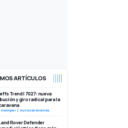
IMOS ARTÍCULOS
effs Trend I 7027: nueva
ibución y giro radical para la
caravana
-
Camper / Autocaravanas
Land Rover Defender