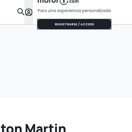
que algunos Tesla
Para una experiencia personalizada
Desta
REGISTRARSE / ACCEDE
ston Martin