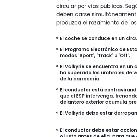
circular por vías públicas. Seg
deben darse simultáneamente 
produzca el rozamiento de los
El coche se conduce en un circ
El Programa Electrónico de Est
modos 'Sport', 'Track' u 'Off'.
El Valkyrie se encuentra en un 
ha superado los umbrales de v
de la carrocería.
El conductor está contravirando
que el ESP intervenga, frenando
delantero exterior acumula pre
El Valkyrie debe estar derrap
El conductor debe estar accion
o justo antes de ella, para que 