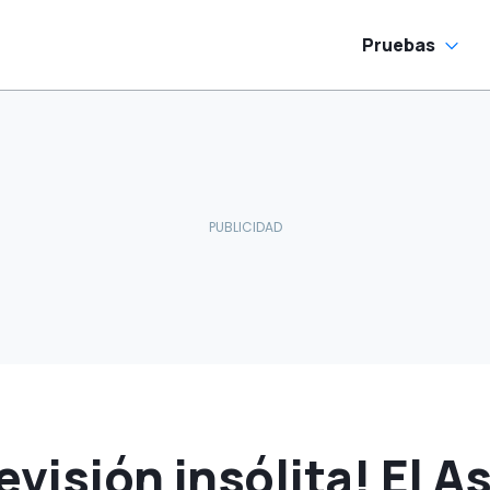
Alonso
Pruebas
evisión insólita! El A