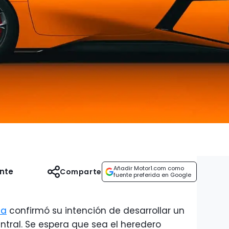
Añadir Motor1.com como
ente
Comparte
fuente preferida en Google
ta
confirmó su intención de desarrollar un
tral. Se espera que sea el heredero