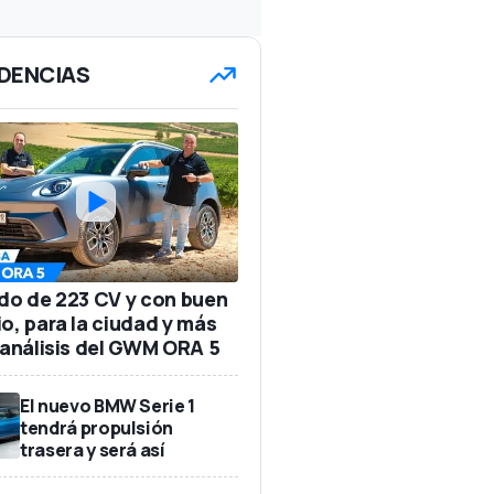
DENCIAS
ido de 223 CV y con buen
io, para la ciudad y más
: análisis del GWM ORA 5
El nuevo BMW Serie 1
tendrá propulsión
trasera y será así