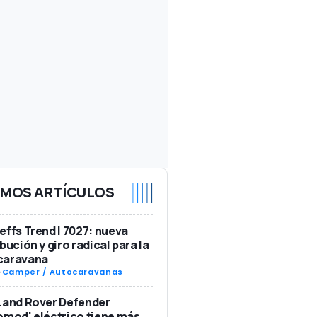
IMOS ARTÍCULOS
effs Trend I 7027: nueva
ibución y giro radical para la
caravana
-
Camper / Autocaravanas
Land Rover Defender
omod' eléctrico tiene más