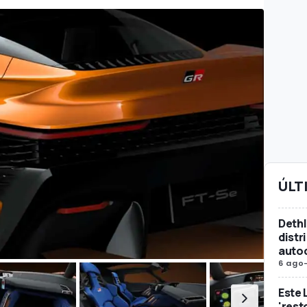
ÚLT
Dethl
distr
auto
6 ago
Este 
'rest