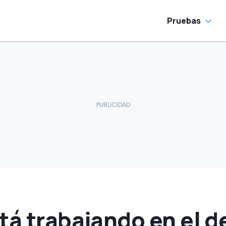
ue algunos Tesla
Pruebas
tá trabajando en el d