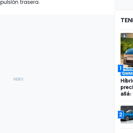
pulsión trasera.
TEN
1
Híbr
prec
allá
2