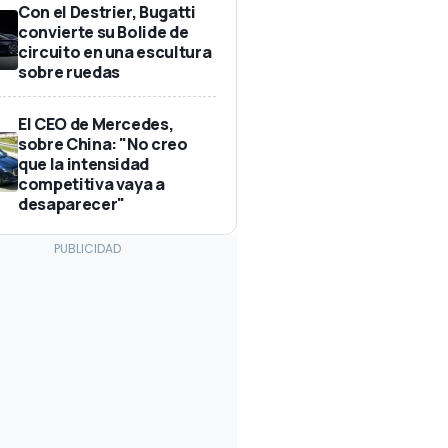
Con el Destrier, Bugatti
convierte su Bolide de
circuito en una escultura
sobre ruedas
El CEO de Mercedes,
sobre China: "No creo
que la intensidad
competitiva vaya a
desaparecer"