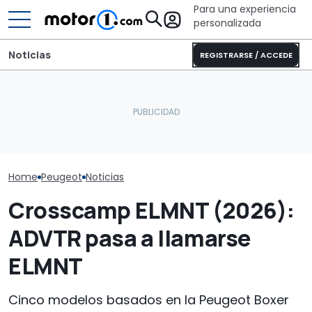
Para una experiencia
personalizada
Noticias
REGISTRARSE / ACCEDE
Este Land Rover Defender
Laika Ecovip 
Pössl presenta una de las
'restomod' eléctrico
2026: la versi
furgonetas camper más
tiene más autonomía
cómoda de es
ingeniosas del año
que algunos Tesla
completa
Home
Peugeot
Noticias
Crosscamp ELMNT (2026):
ADVTR pasa a llamarse
ELMNT
Cinco modelos basados en la Peugeot Boxer