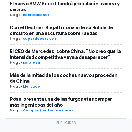
El nuevo BMW Serie 1 tendrá propulsión trasera y
será así
6 ago
-
Recreaciones
Con el Destrier, Bugatti convierte su Bolide de
circuito en una escultura sobre ruedas
6 ago
-
Superdeportivos
El CEO de Mercedes, sobre China: "No creo que la
intensidad competitiva vaya a desaparecer"
6 ago
-
Empresa
Más de la mitad de los coches nuevos proceden
de China
6 ago
-
Mercado
Pössl presenta una de las furgonetas camper
más ingeniosas del año
6 ago
-
Camper / Autocaravanas