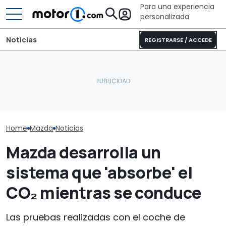
Para una experiencia
personalizada
Noticias
REGISTRARSE / ACCEDE
Sunlight UNLTD: la
Mazda CX-80 híbrido
autocaravana T 7033P es
Mazda no cree
enchufable 2026, prueba
la estrella de la nueva
moda de los S
de consumo real
serie
acabar pront
Home
Mazda
Noticias
Mazda desarrolla un
sistema que 'absorbe' el
CO₂ mientras se conduce
Las pruebas realizadas con el coche de