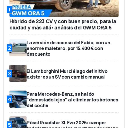
1
Híbrido de 223 CV y con buen precio, para la
ciudad y más allá: análisis del GWM ORA 5
La versión de acceso del Fabia, con un
2
enorme maletero, por 15.400 € con
descuento
El Lamborghini Murciélago definitivo
3
existe: es un SV con cambio manual
Para Mercedes-Benz, se ha ido
4
"demasiado lejos" al eliminar los botones
del coche
Pössl Roadstar XL Evo 2026: camper
5