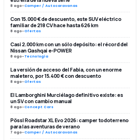
estrella de la nueva serie
8 ago
-
Camper / Autocaravanas
Con 15.000 € de descuento, este SUV eléctrico
familiar de 218 CV hace hasta 626 km
8 ago
-
Ofertas
Casi 2.000 km con un sólo depósito: el récord del
Nissan Qashqai e-POWER
8 ago
-
Tecnología
La versión de acceso del Fabia, con un enorme
maletero, por 15.400 € con descuento
8 ago
-
Ofertas
El Lamborghini Murciélago definitivo existe: es
un SV con cambio manual
8 ago
-
Concept Cars
Pössl Roadstar XL Evo 2026: camper todoterreno
para las aventuras de verano
7 ago
-
Camper / Autocaravanas