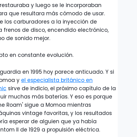
 restauraba y luego se le incorporaban
ra que resultara más cómodo de usar.
de los carburadores a la inyección de
a frenos de disco, encendido electrónico,
po de sonido mejor.
pto en constante evolución.
uardia en 1995 hoy parece anticuado. Y si
 Momoa y
el especialista británico en
nic
sirve de indicio, el próximo capítulo de la
luir muchas más baterías. Y eso es porque
The Roam' sigue a Momoa mientras
uinas vintage favoritas, y los resultados
ía esperar de alguien que ya había
tom II de 1929 a propulsión eléctrica.