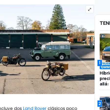
TEN
1
Híbr
prec
allá
2
incluye dos
Land Rover
clásicos poco