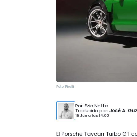
Foto:
Pirelli
Por
: Ezio Notte
Traducido por
:
José A. G
15 Jun
a las
14:00
El Porsche Taycan Turbo GT c