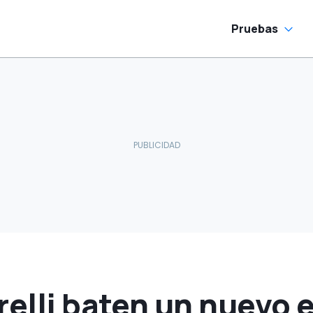
escuento
decoraciones retro
Pruebas
relli baten un nuevo e