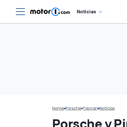
d
Noticias
Home
Porsche
Taycan
Noticias
Porsche y Pi