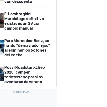
con descuento
El Lamborghini
Murciélago definitivo
existe: es un SV con
cambio manual
Para Mercedes-Benz, se
ha ido "demasiado lejos"
al eliminar los botones
del coche
Pössl Roadstar XL Evo
2026: camper
todoterreno para las
aventuras de verano