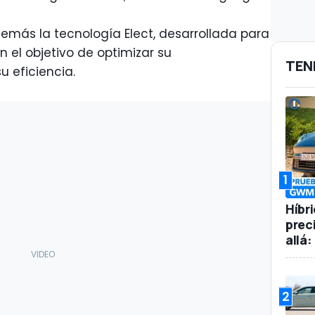
emás la tecnología Elect, desarrollada para
n el objetivo de optimizar su
TEN
 eficiencia.
1
Híbr
prec
allá
2