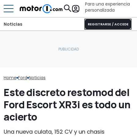
Para una experiencia
personalizada
Noticias
REGISTRARSE / ACCEDE
Sun Living 20 Edition: una
El CEO de Mercedes,
Corigon amplí
autocaravana con una
sobre China: "No creo que
nuevas distri
excelente relación
la intensidad competitiva
calefacción di
calidad-precio
vaya a desaparecer"
elevable
Home
Ford
Noticias
Este discreto restomod del
Ford Escort XR3i es todo un
acierto
Una nueva culata, 152 CV y un chasis