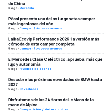
de China
6 ago
-
Mercado
Pössl presenta una de las furgonetas camper
más ingeniosas del año
6 ago
-
Camper / Autocaravanas
Laika Ecovip Performance 2026: la versión más
cómoda de esta camper completa
5 ago
-
Camper / Autocaravanas
El Mercedes Clase C eléctrico, a prueba: más que
lujo y autonomía
5 ago
-
Pruebas de coches
Descubre las próximas novedades de BMW hasta
2027
5 ago
-
Novedades
Disfrutamos de las 24 Horas de Le Mans de la
mano de Alpine
5 ago
-
Competición / Motorsport.es