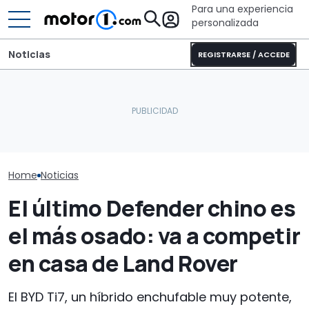
Para una experiencia
personalizada
Noticias
REGISTRARSE / ACCEDE
Las 10 cosas que he
aprendido en la gran
¿Cuánto y en qué cambia
Todo lo que 
aventura del Defender
el nuevo Mercedes-Benz
sobre el Freel
Trophy
GLA frente al anterior?
eléctrico
Home
Noticias
El último Defender chino es
el más osado: va a competir
en casa de Land Rover
El BYD Ti7, un híbrido enchufable muy potente,