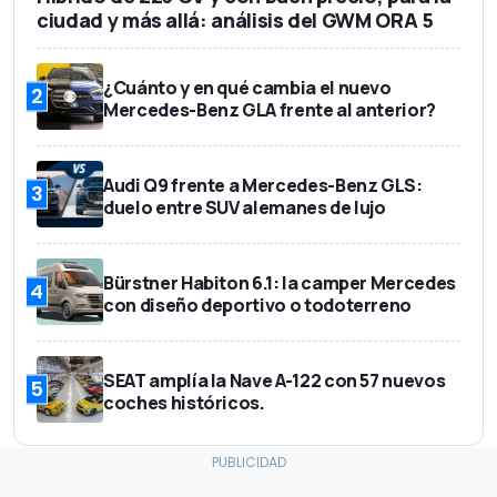
ciudad y más allá: análisis del GWM ORA 5
¿Cuánto y en qué cambia el nuevo
2
Mercedes-Benz GLA frente al anterior?
Audi Q9 frente a Mercedes-Benz GLS:
3
duelo entre SUV alemanes de lujo
Bürstner Habiton 6.1: la camper Mercedes
4
con diseño deportivo o todoterreno
SEAT amplía la Nave A-122 con 57 nuevos
5
coches históricos.