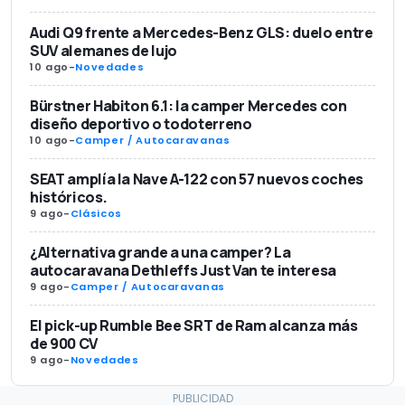
Audi Q9 frente a Mercedes-Benz GLS: duelo entre
SUV alemanes de lujo
10 ago
-
Novedades
Bürstner Habiton 6.1: la camper Mercedes con
diseño deportivo o todoterreno
10 ago
-
Camper / Autocaravanas
SEAT amplía la Nave A-122 con 57 nuevos coches
históricos.
9 ago
-
Clásicos
¿Alternativa grande a una camper? La
autocaravana Dethleffs Just Van te interesa
9 ago
-
Camper / Autocaravanas
El pick-up Rumble Bee SRT de Ram alcanza más
de 900 CV
9 ago
-
Novedades