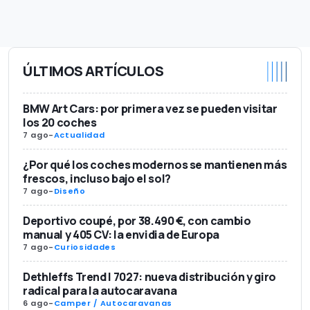
ÚLTIMOS ARTÍCULOS
BMW Art Cars: por primera vez se pueden visitar
los 20 coches
7 ago
-
Actualidad
¿Por qué los coches modernos se mantienen más
frescos, incluso bajo el sol?
7 ago
-
Diseño
Deportivo coupé, por 38.490 €, con cambio
manual y 405 CV: la envidia de Europa
7 ago
-
Curiosidades
Dethleffs Trend I 7027: nueva distribución y giro
radical para la autocaravana
6 ago
-
Camper / Autocaravanas