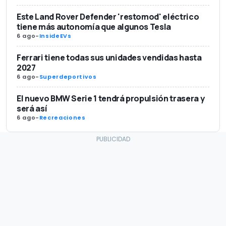
Este Land Rover Defender 'restomod' eléctrico
tiene más autonomía que algunos Tesla
6 ago
-
InsideEVs
Ferrari tiene todas sus unidades vendidas hasta
2027
6 ago
-
Superdeportivos
El nuevo BMW Serie 1 tendrá propulsión trasera y
será así
6 ago
-
Recreaciones