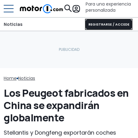
Para una experiencia
personalizada
Noticias
REGISTRARSE / ACCEDE
El CEO de Mercedes,
¿Por qué los coches
sobre China: "No creo que
modernos se mantienen
Descubre las 
la intensidad competitiva
más frescos, incluso bajo
novedades de
vaya a desaparecer"
el sol?
2027
Home
Noticias
Los Peugeot fabricados en
China se expandirán
globalmente
Stellantis y Dongfeng exportarán coches