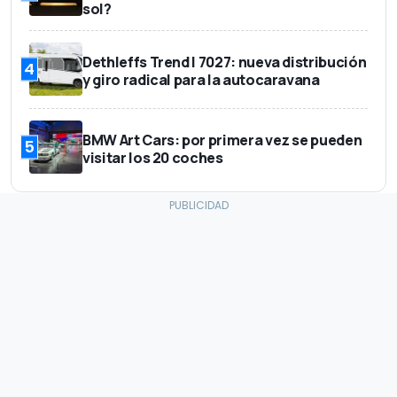
sol?
Dethleffs Trend I 7027: nueva distribución
4
y giro radical para la autocaravana
BMW Art Cars: por primera vez se pueden
5
visitar los 20 coches