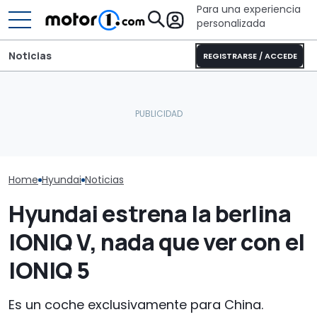
Para una experiencia
personalizada
Noticias
REGISTRARSE / ACCEDE
El 'baby' Hyundai, con 360
El Lamborghini Murciélago
km de alcance, estrena
definitivo existe: es un SV
Así se renueva
su versión más elegante
con cambio manual
siete plazas d
Home
Hyundai
Noticias
Hyundai estrena la berlina
IONIQ V, nada que ver con el
IONIQ 5
Es un coche exclusivamente para China.