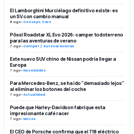
El Lamborghini Murciélago definitivo existe: es
un SV con cambio manual
8 ago
-
Concept Cars
Pössl Roadstar XL Evo 2026: camper todoterreno
para las aventuras de verano
7 ago
-
Camper / Autocaravanas
Este nuevo SUV chino de Nissan podría llegar a
Europa
7 ago
-
Novedades
Para Mercedes-Benz, se ha ido "demasiado lejos"
al eliminar los botones del coche
7 ago
-
Actualidad
Puede que Harley-Davidson fabrique esta
impresionante café racer
7 ago
-
Motos
El CEO de Porsche confirma que el 718 eléctrico