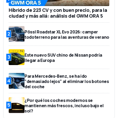
Híbrido de 223 CV y con buen precio, para la
ciudad y más allá: análisis del GWM ORA 5
Pössl Roadstar XL Evo 2026: camper
2
todoterreno para las aventuras de verano
Este nuevo SUV chino de Nissan podría
3
llegar a Europa
Para Mercedes-Benz, se ha ido
4
"demasiado lejos" al eliminar los botones
del coche
¿Por qué los coches modernos se
5
mantienen más frescos, incluso bajo el
sol?