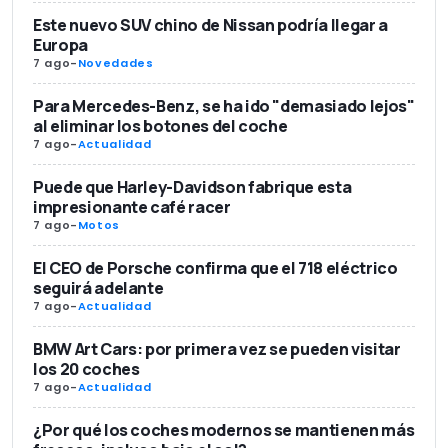
Este nuevo SUV chino de Nissan podría llegar a
Europa
7 ago
-
Novedades
Para Mercedes-Benz, se ha ido "demasiado lejos"
al eliminar los botones del coche
7 ago
-
Actualidad
Puede que Harley-Davidson fabrique esta
impresionante café racer
7 ago
-
Motos
El CEO de Porsche confirma que el 718 eléctrico
seguirá adelante
7 ago
-
Actualidad
BMW Art Cars: por primera vez se pueden visitar
los 20 coches
7 ago
-
Actualidad
¿Por qué los coches modernos se mantienen más