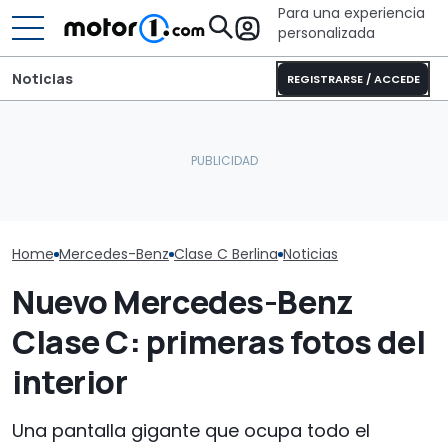
Para una experiencia
personalizada
Noticias
REGISTRARSE / ACCEDE
Pössl Roadstar
El Mercedes Clase C
Este nuevo SUV chino de
2026: camper
eléctrico, a prueba: más
Nissan podría llegar a
todoterreno p
que lujo y autonomía
Europa
aventuras de 
Home
Mercedes-Benz
Clase C Berlina
Noticias
Nuevo Mercedes-Benz
Clase C: primeras fotos del
interior
Una pantalla gigante que ocupa todo el