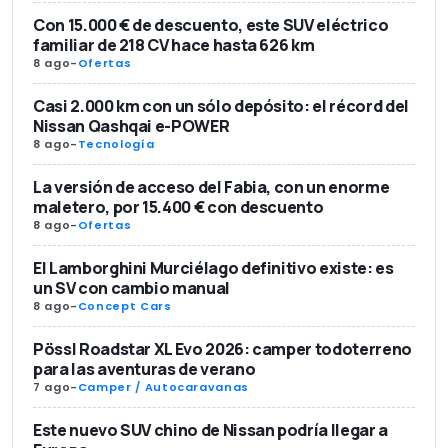
Con 15.000 € de descuento, este SUV eléctrico
familiar de 218 CV hace hasta 626 km
8 ago
-
Ofertas
Casi 2.000 km con un sólo depósito: el récord del
Nissan Qashqai e-POWER
8 ago
-
Tecnología
La versión de acceso del Fabia, con un enorme
maletero, por 15.400 € con descuento
8 ago
-
Ofertas
El Lamborghini Murciélago definitivo existe: es
un SV con cambio manual
8 ago
-
Concept Cars
Pössl Roadstar XL Evo 2026: camper todoterreno
para las aventuras de verano
7 ago
-
Camper / Autocaravanas
Este nuevo SUV chino de Nissan podría llegar a