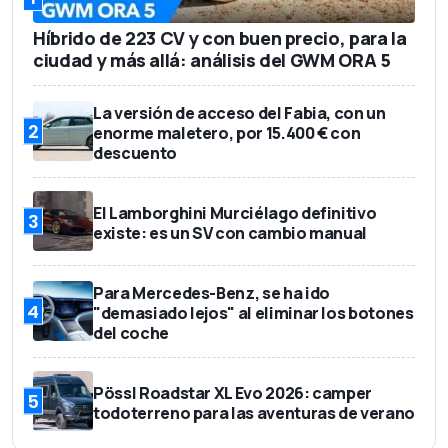
Híbrido de 223 CV y con buen precio, para la
ciudad y más allá: análisis del GWM ORA 5
La versión de acceso del Fabia, con un
2
enorme maletero, por 15.400 € con
descuento
El Lamborghini Murciélago definitivo
3
existe: es un SV con cambio manual
Para Mercedes-Benz, se ha ido
4
"demasiado lejos" al eliminar los botones
del coche
Pössl Roadstar XL Evo 2026: camper
5
todoterreno para las aventuras de verano