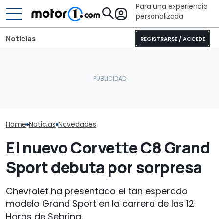
Para una experiencia
personalizada
Noticias
REGISTRARSE / ACCEDE
Este Corvette
Sunlight UNLTD: la
sobrealimentado ha
autocaravana T 7033P es
General Motor
alcanzado los 483.000 km
la estrella de la nueva
Europa con Cad
con su motor original
serie
Chevrolet
Home
Noticias
Novedades
El nuevo Corvette C8 Grand
Sport debuta por sorpresa
Chevrolet ha presentado el tan esperado
modelo Grand Sport en la carrera de las 12
Horas de Sebring.