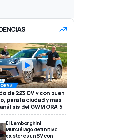
DENCIAS
ido de 223 CV y con buen
io, para la ciudad y más
: análisis del GWM ORA 5
El Lamborghini
Murciélago definitivo
existe: es un SV con