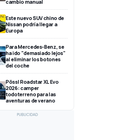
cambio manual
Este nuevo SUV chino de
Nissan podría llegar a
Europa
Para Mercedes-Benz, se
ha ido "demasiado lejos"
al eliminar los botones
del coche
Pössl Roadstar XL Evo
2026: camper
todoterreno para las
aventuras de verano