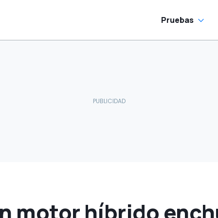
Pruebas
un motor híbrido ench