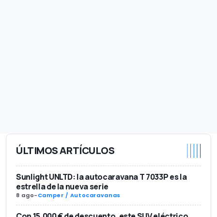
ÚLTIMOS ARTÍCULOS
Sunlight UNLTD: la autocaravana T 7033P es la
estrella de la nueva serie
8 ago
-
Camper / Autocaravanas
Con 15.000 € de descuento, este SUV eléctrico