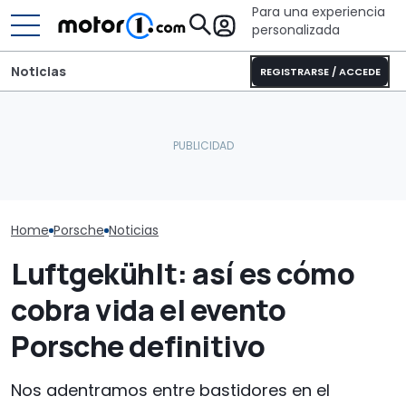
Para una experiencia
personalizada
Noticias
REGISTRARSE / ACCEDE
El CEO de Porsche
Con 15.000 € de
Porsche rinde
confirma que el 718
descuento, este SUV
a su legado en
eléctrico seguirá
eléctrico familiar de 218
carreras con 
adelante
CV hace hasta 626 km
magníficas de
retro
Home
Porsche
Noticias
Luftgekühlt: así es cómo
cobra vida el evento
Porsche definitivo
Nos adentramos entre bastidores en el