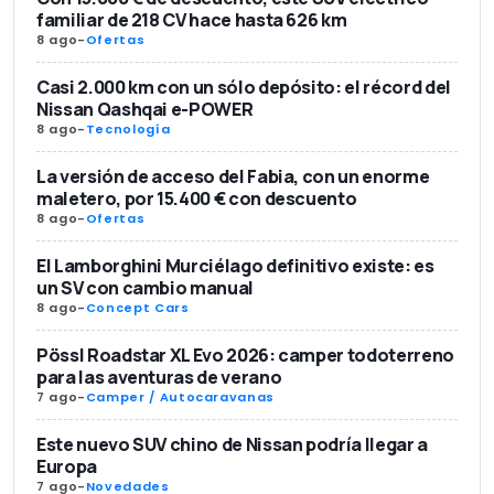
familiar de 218 CV hace hasta 626 km
8 ago
-
Ofertas
Casi 2.000 km con un sólo depósito: el récord del
Nissan Qashqai e-POWER
8 ago
-
Tecnología
La versión de acceso del Fabia, con un enorme
maletero, por 15.400 € con descuento
8 ago
-
Ofertas
El Lamborghini Murciélago definitivo existe: es
un SV con cambio manual
8 ago
-
Concept Cars
Pössl Roadstar XL Evo 2026: camper todoterreno
para las aventuras de verano
7 ago
-
Camper / Autocaravanas
Este nuevo SUV chino de Nissan podría llegar a
Europa
7 ago
-
Novedades