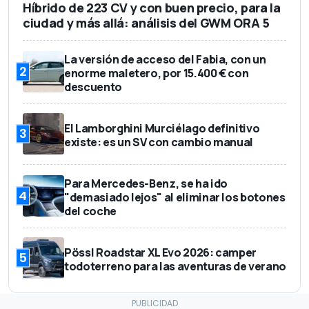
Híbrido de 223 CV y con buen precio, para la
ciudad y más allá: análisis del GWM ORA 5
La versión de acceso del Fabia, con un
2
enorme maletero, por 15.400 € con
descuento
El Lamborghini Murciélago definitivo
3
existe: es un SV con cambio manual
Para Mercedes-Benz, se ha ido
4
"demasiado lejos" al eliminar los botones
del coche
Pössl Roadstar XL Evo 2026: camper
5
todoterreno para las aventuras de verano