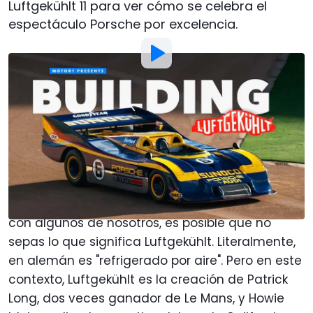
Luftgekühlt 11 para ver cómo se celebra el
espectáculo Porsche por excelencia.
Foto:
Kevin McCauley | Motor1
Por
: Jeff Perez
Traducido por
:
José A. Guzmán
30 Oct 2025
a las
06:00
Añadir Motor1.com como
fuente preferida en Google
Si no eres un fanático de Porsche, como sucede
con algunos de nosotros, es posible que no
sepas lo que significa Luftgekühlt. Literalmente,
en alemán es "refrigerado por aire". Pero en este
contexto, Luftgekühlt es la creación de Patrick
Long, dos veces ganador de Le Mans, y Howie