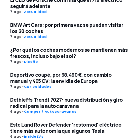
El CEO de Porsche confirma que el 718 eléctrico
seguirá adelante
7 ago
-
Actualidad
BMW Art Cars: por primera vez se pueden visitar
los 20 coches
7 ago
-
Actualidad
¿Por qué los coches modernos se mantienen más
frescos, incluso bajo el sol?
7 ago
-
Diseño
Deportivo coupé, por 38.490 €, con cambio
manual y 405 CV: la envidia de Europa
7 ago
-
Curiosidades
Dethleffs Trend I 7027: nueva distribución y giro
radical para la autocaravana
6 ago
-
Camper / Autocaravanas
Este Land Rover Defender 'restomod' eléctrico
tiene más autonomía que algunos Tesla
6 ago
-
InsideEVs