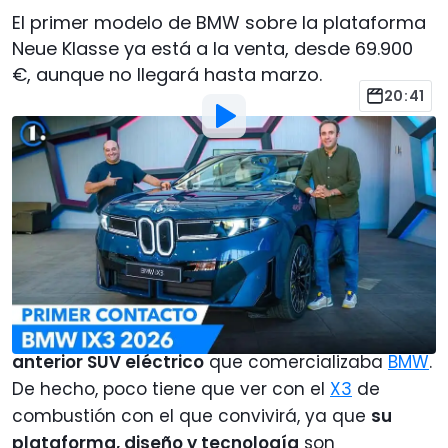
El primer modelo de BMW sobre la plataforma
Neue Klasse ya está a la venta, desde 69.900
€, aunque no llegará hasta marzo.
20:41
Por
:
Javier Llorente
6 Oct 2025
a las
10:56
Añadir Motor1.com como
fuente preferida en Google
Aunque el nombre te resulte familiar, el nuevo
BMW iX3 2026
no tiene nada que ver con el
anterior SUV eléctrico
que comercializaba
BMW
.
De hecho, poco tiene que ver con el
X3
de
combustión con el que convivirá, ya que
su
plataforma, diseño y tecnología
son