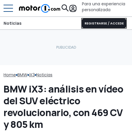
Para una experiencia
personalizada
Noticias
REGISTRARSE / ACCEDE
BMW Art Cars: por
Puede que Harley-
El nuevo BMW S
primera vez se pueden
Davidson fabrique esta
tendrá propul
visitar los 20 coches
impresionante café racer
trasera y será
Home
BMW
iX3
Noticias
BMW iX3: análisis en vídeo
del SUV eléctrico
revolucionario, con 469 CV
y 805 km