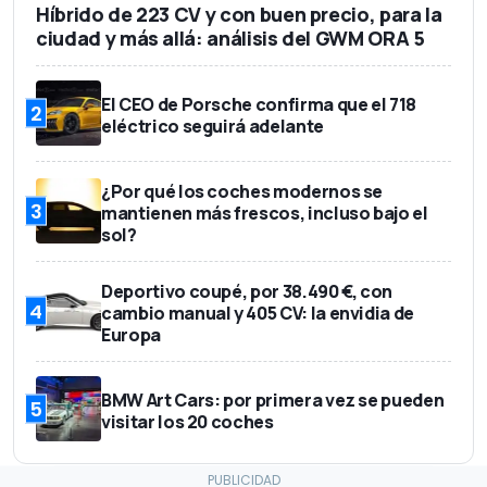
Híbrido de 223 CV y con buen precio, para la
ciudad y más allá: análisis del GWM ORA 5
El CEO de Porsche confirma que el 718
2
eléctrico seguirá adelante
¿Por qué los coches modernos se
3
mantienen más frescos, incluso bajo el
sol?
Deportivo coupé, por 38.490 €, con
4
cambio manual y 405 CV: la envidia de
Europa
BMW Art Cars: por primera vez se pueden
5
visitar los 20 coches