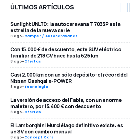
ÚLTIMOS ARTÍCULOS
Sunlight UNLTD: la autocaravana T 7033P es la
estrella de la nueva serie
8 ago
-
Camper / Autocaravanas
Con 15.000 € de descuento, este SUV eléctrico
familiar de 218 CV hace hasta 626 km
8 ago
-
Ofertas
Casi 2.000 km con un sólo depósito: el récord del
Nissan Qashqai e-POWER
8 ago
-
Tecnología
La versión de acceso del Fabia, con un enorme
maletero, por 15.400 € con descuento
8 ago
-
Ofertas
El Lamborghini Murciélago definitivo existe: es
un SV con cambio manual
8 ago
-
Concept Cars