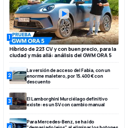
1
Híbrido de 223 CV y con buen precio, para la
ciudad y más allá: análisis del GWM ORA 5
La versión de acceso del Fabia, con un
2
enorme maletero, por 15.400 € con
descuento
El Lamborghini Murciélago definitivo
3
existe: es un SV con cambio manual
Para Mercedes-Benz, se ha ido
4
"demasiado lejos" al eliminar los botones