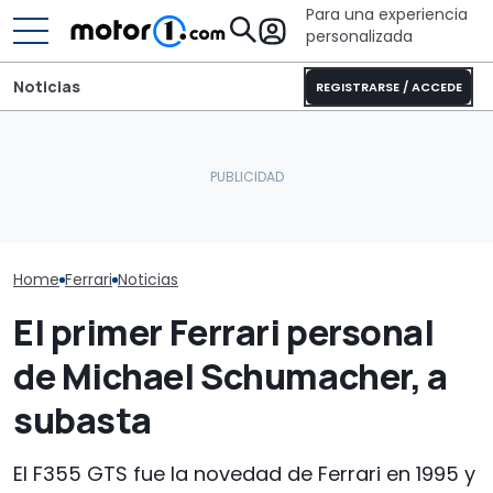
Para una experiencia
personalizada
Noticias
REGISTRARSE / ACCEDE
Sunlight UNLTD: la
Ferrari tiene todas sus
autocaravana T 7033P es
unidades vendidas hasta
la estrella de la nueva
Siete Ferrari 
2027
serie
a subasta en
Home
Ferrari
Noticias
El primer Ferrari personal
de Michael Schumacher, a
subasta
El F355 GTS fue la novedad de Ferrari en 1995 y