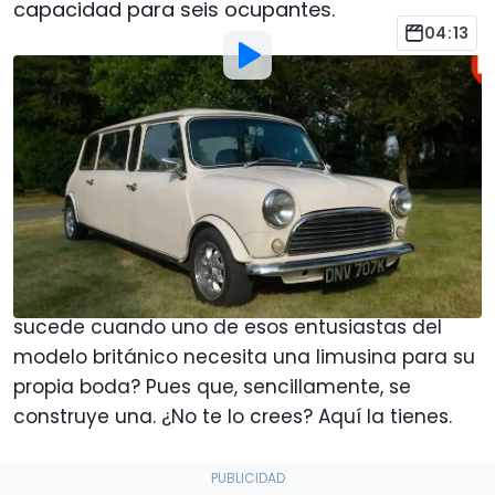
capacidad para seis ocupantes.
04:13
Por
:
José A. Guzmán
19 Nov 2019
a las
12:00
Añadir Motor1.com como
fuente preferida en Google
El
Mini
Cooper
clásico
es un vehículo icónico,
con una legión de seguidores. Pero, ¿qué
sucede cuando uno de esos entusiastas del
modelo británico necesita una limusina para su
propia boda? Pues que, sencillamente, se
construye una. ¿No te lo crees? Aquí la tienes.