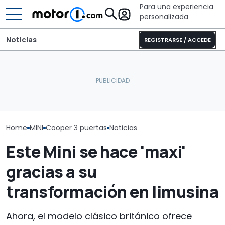
Para una experiencia
personalizada
Noticias
REGISTRARSE / ACCEDE
El CEO de Mercedes,
Probamos el MI
El nuevo MINI especial
sobre China: "No creo que
moda, que cor
rinde homenaje al 'Made
la intensidad competitiva
tanto como el
in UK'
vaya a desaparecer"
gasolina
Home
MINI
Cooper 3 puertas
Noticias
Este Mini se hace 'maxi'
gracias a su
transformación en limusina
Ahora, el modelo clásico británico ofrece