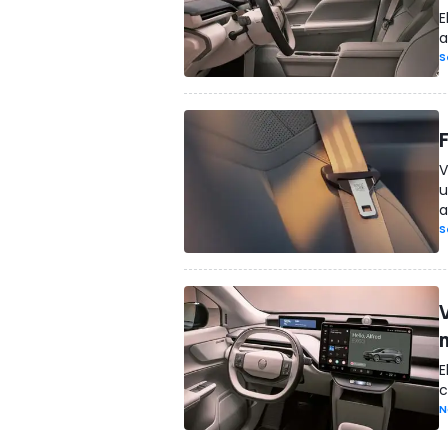
E
a
S
V
u
a
S
V
E
c
N