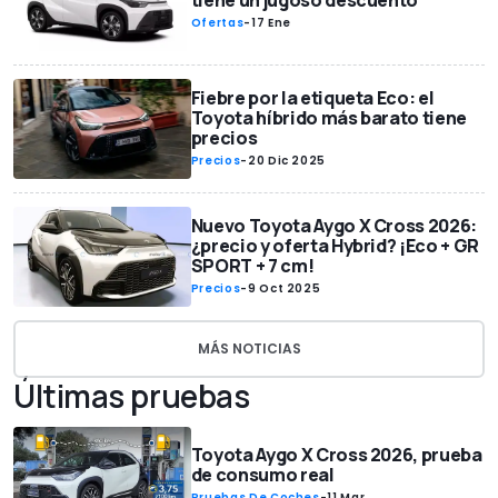
tiene un jugoso descuento
Ofertas
-
17 Ene
Fiebre por la etiqueta Eco: el
Toyota híbrido más barato tiene
precios
Precios
-
20 Dic 2025
Nuevo Toyota Aygo X Cross 2026:
¿precio y oferta Hybrid? ¡Eco + GR
SPORT + 7 cm!
Precios
-
9 Oct 2025
MÁS NOTICIAS
Últimas pruebas
Toyota Aygo X Cross 2026, prueba
de consumo real
Pruebas De Coches
-
11 Mar