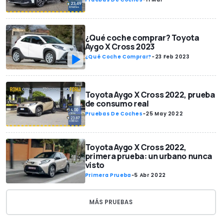
¿Qué coche comprar? Toyota
Aygo X Cross 2023
¿Qué Coche Comprar?
-
23 Feb 2023
Toyota Aygo X Cross 2022, prueba
de consumo real
Pruebas De Coches
-
25 May 2022
Toyota Aygo X Cross 2022,
primera prueba: un urbano nunca
visto
Primera Prueba
-
5 Abr 2022
MÁS PRUEBAS