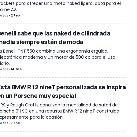
rackers para ofrecer una moto naked ligera, apta para el
arné A2.
otos
-
2 Feb
Benelli sabe que las naked de cilindrada
media siempre están de moda
a Benelli TNT 550 combina una ergonomía erguida,
lectrónica moderna y un motor de 500 cc para el uso
iario.
otos
-
14 Ene
Esta BMW R 12 nineT personalizada se inspira
en un Porsche muy especial
RS y Rough Crafts canalizan la mentalidad de safari del
orsche 911 SC en una robusta BMW R 12 nineT construida
xpresamente para la ocasión.
otos
-
7 Ene