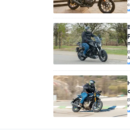
c
M
E
A
M
E
i
M