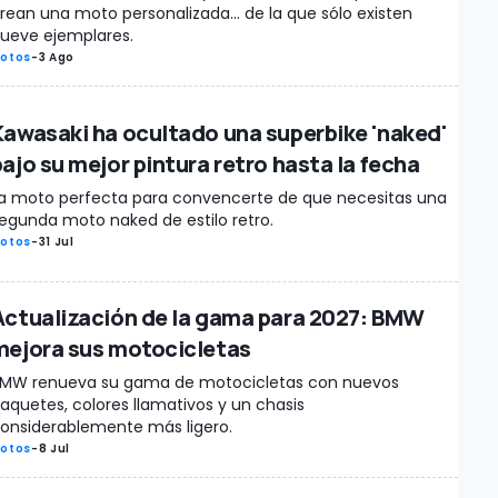
rean una moto personalizada... de la que sólo existen
ueve ejemplares.
otos
-
3 Ago
Kawasaki ha ocultado una superbike 'naked'
bajo su mejor pintura retro hasta la fecha
a moto perfecta para convencerte de que necesitas una
egunda moto naked de estilo retro.
otos
-
31 Jul
Actualización de la gama para 2027: BMW
mejora sus motocicletas
MW renueva su gama de motocicletas con nuevos
aquetes, colores llamativos y un chasis
onsiderablemente más ligero.
otos
-
8 Jul