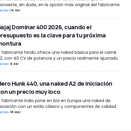
onvierte, sin duda, en la opción más original del fabricante.
otos
-
14 Abr
Bajaj Dominar 400 2026, cuando el
presupuesto es la clave para tu próxima
montura
l fabricante hindú ofrece una naked básica para el carné
2, con 40 CV de potencia y un precio realmente ajustado.
otos
-
9 Abr
Hero Hunk 440, una naked A2 de iniciación
con un precio muy loco
l fabricante indio pone en liza en Europa una naked de
niciación con un estilo clásico y componentes de calidad.
otos
-
18 Mar