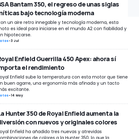
BSA Bantam 350, el regreso de unas siglas
míticas bajo tecnología moderna
on un aire retro innegable y tecnología moderna, esta
oto es ideal para iniciarse en el mundo A2 con fiabilidad y
in hipotecarse.
otos
-
3 Jul
oyal Enfield Guerrilla 450 Apex: ahora sí
importa el rendimiento
oyal Enfield sube la temperatura con esta motor que tiene
n buen agarre, una ergonomía más afinada y un tacto
ás excitante.
otos
-
14 May
La Hunter 350 de Royal Enfield aumenta la
diversión con nuevos y originales colores
oyal Enfield ha añadido tres nuevas y atrevidas
ombinaciones de colores a la Hunter 350, lo que la