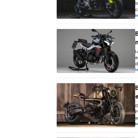
t
c
M
L
e
d
M
G
P
e
M