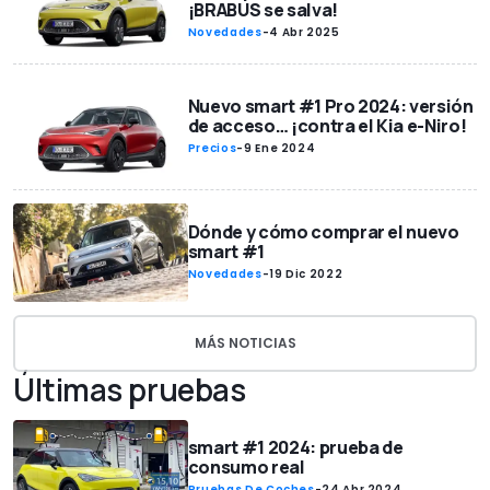
¡BRABUS se salva!
Novedades
-
4 Abr 2025
Nuevo smart #1 Pro 2024: versión
de acceso… ¡contra el Kia e-Niro!
Precios
-
9 Ene 2024
Dónde y cómo comprar el nuevo
smart #1
Novedades
-
19 Dic 2022
MÁS NOTICIAS
Últimas pruebas
smart #1 2024: prueba de
consumo real
Pruebas De Coches
-
24 Abr 2024