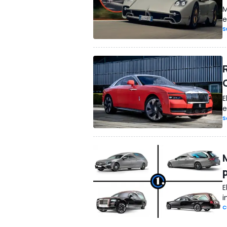
M
e
S
E
e
S
E
i
C