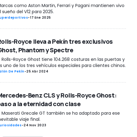
arcas como Aston Martin, Ferrari y Pagani mantienen vivo
l sueño del V12 para 2025.
uperdeportivos
-
17 Ene 2025
Rolls-Royce lleva a Pekín tres exclusivos
Ghost, Phantom y Spectre
l Rolls-Royce Ghost tiene 104.268 costuras en las puertas y
s uno de los tres vehículos especiales para clientes chinos.
alón De Pekín
-
25 Abr 2024
Mercedes-Benz CLS y Rolls-Royce Ghost:
paso a la eternidad con clase
l Maserati Grecale GT también se ha adaptado para ese
nevitable viaje final.
uriosidades
-
24 Nov 2023