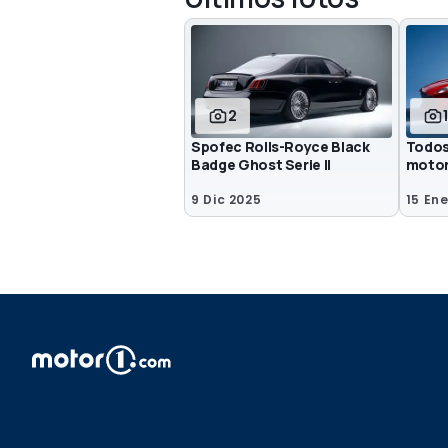
2
1
Spofec Rolls-Royce Black
Todos
Badge Ghost Serie II
motor
9 Dic 2025
15 En