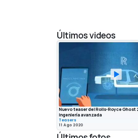
Últimos videos
Nuevo teaser del Rolls-Royce Ghost 
ingeniería avanzada
Teasers
11 Ago 2020
Últimos fotos