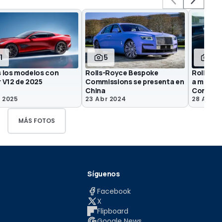
1
5
8
 los modelos con
Rolls-Royce Bespoke
Rolls-Ro
 V12 de 2025
Commissions se presenta en
a medida
China
Concour
e 2025
23 Abr 2024
28 Ago 
MÁS FOTOS
Síguenos
Facebook
X
Flipboard
Google News