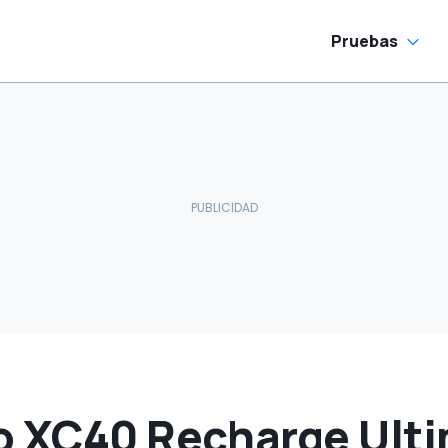
Pruebas
o XC40 Recharge Ulti