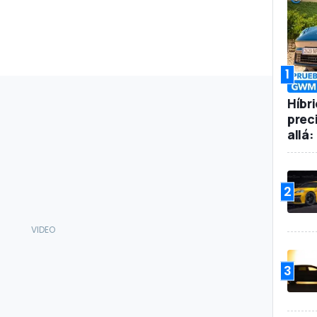
1
Híbr
prec
allá
2
3