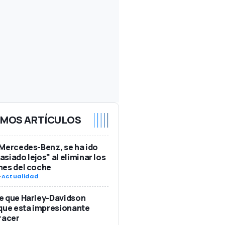
IMOS ARTÍCULOS
Mercedes-Benz, se ha ido
siado lejos" al eliminar los
nes del coche
-
Actualidad
e que Harley-Davidson
que esta impresionante
racer