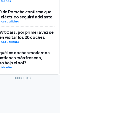
-
Motos
O de Porsche confirma que
8 eléctrico seguirá adelante
-
Actualidad
rt Cars: por primera vez se
n visitar los 20 coches
-
Actualidad
 qué los coches modernos
ntienen más frescos,
so bajo el sol?
-
Diseño