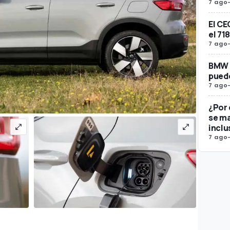
7 ago
El CE
el 71
7 ago
BMW A
puede
7 ago
¿Por
se ma
inclu
7 ago