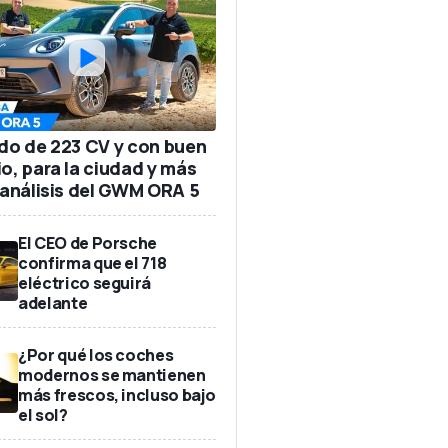
ido de 223 CV y con buen
io, para la ciudad y más
: análisis del GWM ORA 5
El CEO de Porsche
confirma que el 718
eléctrico seguirá
adelante
¿Por qué los coches
modernos se mantienen
más frescos, incluso bajo
el sol?