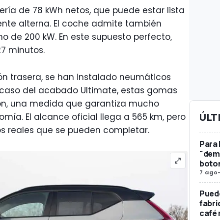
ría de 78 kWh netos, que puede estar lista
iente alterna. El coche admite también
o de 200 kW. En este supuesto perfecto,
27 minutos.
ón trasera, se han instalado neumáticos
l caso del acabado Ultimate, estas gomas
ión, una medida que garantiza mucho
ÚLT
omía. El alcance oficial llega a 565 km, pero
os reales que se pueden completar.
Para 
"dema
boto
7 ago
Pued
fabri
café 