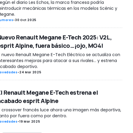
egún el diario Les Echos, la marca francesa podría
eintroducir mecánicas térmicas en los modelos Scénic y
egane.
umores
-
30 Oct 2025
Nuevo Renault Megane E-Tech 2025: V2L,
esprit Alpine, fuera básico…¡ojo, MG4!
l nuevo Renault Megane E-Tech Eléctrico se actualiza con
nteresantes mejoras para atacar a sus rivales… y estrena
cabado deportivo.
ovedades
-
24 Mar 2025
El Renault Megane E-Tech estrena el
acabado esprit Alpine
l crossover francés luce ahora una imagen más deportiva,
anto por fuera como por dentro.
ovedades
-
19 Mar 2025