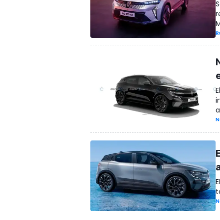
S
r
M
R
E
i
a
N
E
t
N