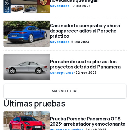
novedades que llegan
Novedades
-
17 Dic 2023
Casi nadie lo compraba y ahora
desaparece: adiós al Porsche
práctico
Novedades
-
5 Dic 2023
Porsche de cuatro plazas: los
proyectos detrás del Panamera
Concept Cars
-
22 Nov 2023
MÁS NOTICIAS
Últimas pruebas
Prueba Porsche Panamera GTS
2025: arrebatador y emocionante
Pruebas De Coches
-
24 Feb 2025