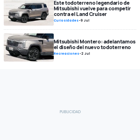
Este todoterreno legendario de
Mitsubishi vuelve para competir
contra el Land Cruiser
Curiosidades
-
9 Jul
Mitsubishi Montero: adelantamos
el diseño del nuevo todoterreno
Recreaciones
-
2 Jul