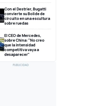
Con el Destrier, Bugatti
convierte su Bolide de
circuito en una escultura
sobre ruedas
El CEO de Mercedes,
sobre China: "No creo
que la intensidad
competitiva vaya a
desaparecer"