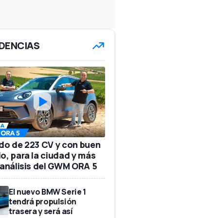
DENCIAS
ido de 223 CV y con buen
io, para la ciudad y más
: análisis del GWM ORA 5
El nuevo BMW Serie 1
tendrá propulsión
trasera y será así