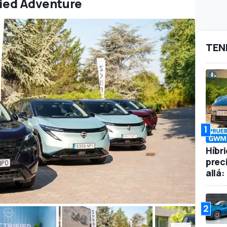
ified Adventure
TEN
1
Híbr
prec
allá
2