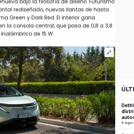
nueva bajo la filosofía de diseño 'Futurismo
ontal rediseñado, nuevas llantas de hasta
ma Green y Dark Red. El interior gana
 la consola central, que pasa de 0,8 a 3,8
r inalámbrico de 15 W.
ÚLT
Dethl
distr
auto
6 ago