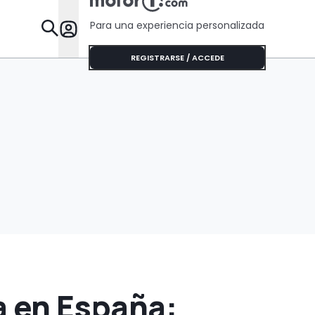
que algunos Tesla
Para una experiencia personalizada
Desta
REGISTRARSE / ACCEDE
ya en España: