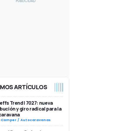
IMOS ARTÍCULOS
effs Trend I 7027: nueva
ibución y giro radical para la
caravana
-
Camper / Autocaravanas