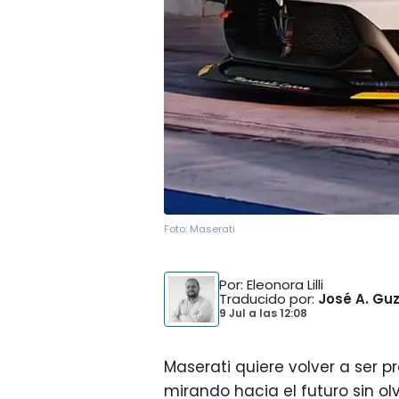
Foto:
Maserati
Por
: Eleonora Lilli
Traducido por
:
José A. G
9 Jul
a las
12:08
Maserati quiere volver a ser p
mirando hacia el futuro sin ol