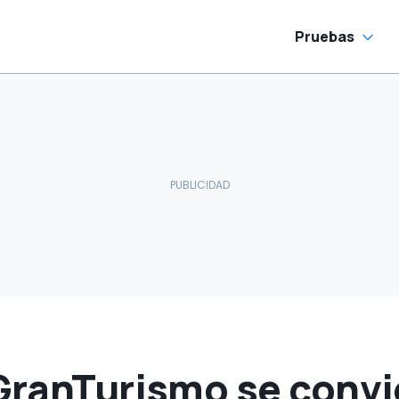
Pruebas
GranTurismo se convi