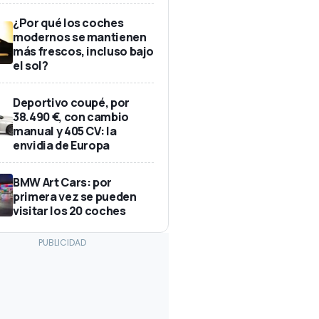
¿Por qué los coches
modernos se mantienen
más frescos, incluso bajo
el sol?
Deportivo coupé, por
38.490 €, con cambio
manual y 405 CV: la
envidia de Europa
BMW Art Cars: por
primera vez se pueden
visitar los 20 coches