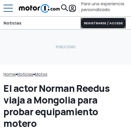
Para una experiencia
personalizada
Noticias
REGISTRARSE / ACCEDE
El CEO de Mercedes,
sobre China: "No creo que
Ahora puedes 
En marcha el sorteo de
la intensidad competitiva
moto que rozó 
Ducati y Marc Márquez
vaya a desaparecer"
del TT de la Is
Home
Noticias
Motos
El actor Norman Reedus
viaja a Mongolia para
probar equipamiento
motero