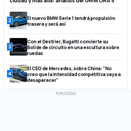
ciudad y más allá: análisis del GWM ORA 5
El nuevo BMW Serie 1 tendrá propulsión
2
trasera y será así
Con el Destrier, Bugatti convierte su
3
Bolide de circuito en una escultura sobre
ruedas
El CEO de Mercedes, sobre China: "No
4
creo que la intensidad competitiva vaya a
desaparecer"