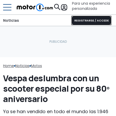
Para una experiencia
personalizada
Noticias
REGISTRARSE / ACCEDE
¿Por qué los coches
Vespa llegó a fabricar un
modernos se mantienen
scooter con forma de
más frescos, incluso bajo
En marcha el 
bomba
el sol?
Ducati y Marc
Home
Noticias
Motos
Vespa deslumbra con un
scooter especial por su 80º
aniversario
Ya se han vendido en todo el mundo las 1.946