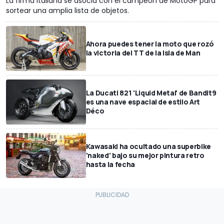
La firma italiana se asocia con el campeón de MotoGP para
sortear una amplia lista de objetos.
Ahora puedes tener la moto que rozó
la victoria del TT de la Isla de Man
La Ducati 821 'Liquid Metal' de Bandit9
es una nave espacial de estilo Art
Déco
Kawasaki ha ocultado una superbike
'naked' bajo su mejor pintura retro
hasta la fecha