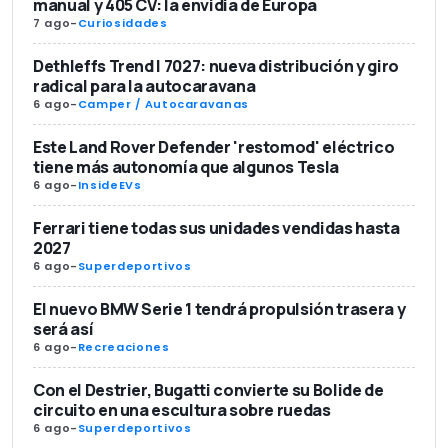
manual y 405 CV: la envidia de Europa
7 ago
-
Curiosidades
Dethleffs Trend I 7027: nueva distribución y giro
radical para la autocaravana
6 ago
-
Camper / Autocaravanas
Este Land Rover Defender 'restomod' eléctrico
tiene más autonomía que algunos Tesla
6 ago
-
InsideEVs
Ferrari tiene todas sus unidades vendidas hasta
2027
6 ago
-
Superdeportivos
El nuevo BMW Serie 1 tendrá propulsión trasera y
será así
6 ago
-
Recreaciones
Con el Destrier, Bugatti convierte su Bolide de
circuito en una escultura sobre ruedas
6 ago
-
Superdeportivos