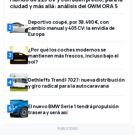
ciudad y más allá: análisis del GWM ORA 5
Deportivo coupé, por 38.490 €, con
2
cambio manual y 405 CV: la envidia de
Europa
¿Por qué los coches modernos se
3
mantienen más frescos, incluso bajo el
sol?
Dethleffs Trend I 7027: nueva distribución
4
y giro radical para la autocaravana
El nuevo BMW Serie 1 tendrá propulsión
5
trasera y será así