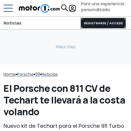
Para una experiencia
personalizada
Noticias
REGISTRARSE / ACCEDE
El CEO de Porsche
Porsche rinde
confirma que el 718
Puede que Harley-
a su legado en
eléctrico seguirá
Davidson fabrique esta
carreras con 
adelante
impresionante café racer
magníficas de
retro
Home
Porsche
911
Noticias
El Porsche con 811 CV de
Techart te llevará a la costa
volando
Nuevo kit de Techart para el Porsche 911 Turbo