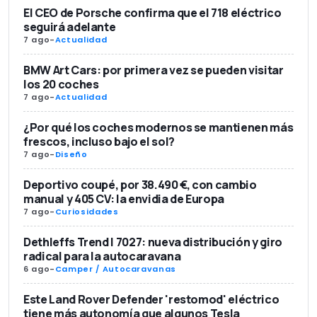
El CEO de Porsche confirma que el 718 eléctrico
seguirá adelante
7 ago
-
Actualidad
BMW Art Cars: por primera vez se pueden visitar
los 20 coches
7 ago
-
Actualidad
¿Por qué los coches modernos se mantienen más
frescos, incluso bajo el sol?
7 ago
-
Diseño
Deportivo coupé, por 38.490 €, con cambio
manual y 405 CV: la envidia de Europa
7 ago
-
Curiosidades
Dethleffs Trend I 7027: nueva distribución y giro
radical para la autocaravana
6 ago
-
Camper / Autocaravanas
Este Land Rover Defender 'restomod' eléctrico
tiene más autonomía que algunos Tesla