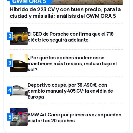
Híbrido de 223 CV y con buen precio, para la
ciudad y más allá: análisis del GWM ORA 5
El CEO de Porsche confirma que el 718
2
eléctrico seguirá adelante
¿Por qué los coches modernos se
3
mantienen más frescos, incluso bajo el
sol?
Deportivo coupé, por 38.490 €, con
4
cambio manual y 405 CV: la envidia de
Europa
BMW Art Cars: por primera vez se pueden
5
visitar los 20 coches