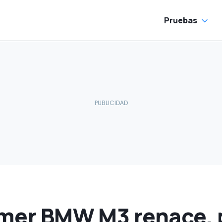
 desaparecer"
Pruebas
rimer BMW M3 renace,