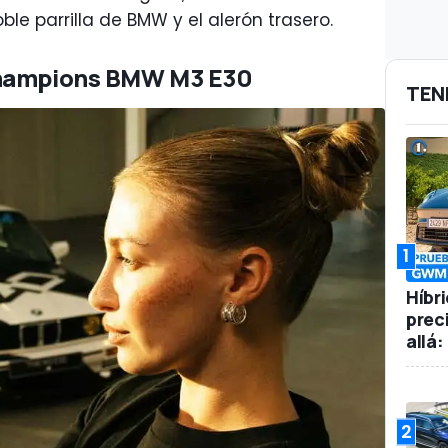
oble parrilla de BMW y el alerón trasero.
Champions BMW M3 E30
TEN
1
Híbr
prec
allá
2