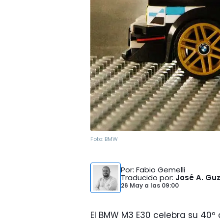
Foto:
BMW
Por
: Fabio Gemelli
Traducido por
:
José A. G
26 May
a las
09:00
El BMW M3 E30 celebra su 40º 