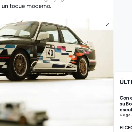
on un toque moderno.
ÚLT
Con e
su Bo
escul
6 ago
El CE