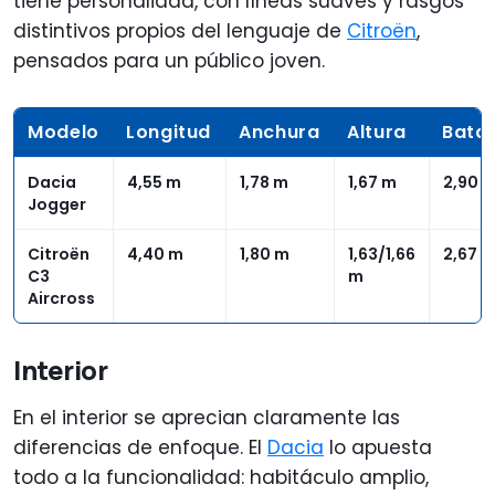
tiene personalidad, con líneas suaves y rasgos
distintivos propios del lenguaje de
Citroën
,
pensados para un público joven.
Modelo
Longitud
Anchura
Altura
Batal
Dacia
4,55 m
1,78 m
1,67 m
2,90 
Jogger
Citroën
4,40 m
1,80 m
1,63/1,66
2,67 
C3
m
Aircross
Interior
En el interior se aprecian claramente las
diferencias de enfoque. El
Dacia
lo apuesta
todo a la funcionalidad: habitáculo amplio,