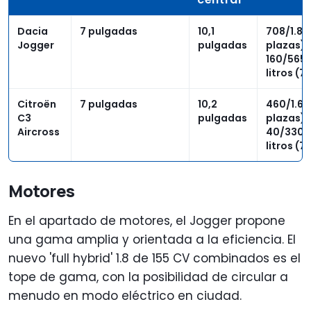
Dacia
7 pulgadas
10,1
708/1.819
Jogger
pulgadas
plazas)
160/565/
litros (7
Citroën
7 pulgadas
10,2
460/1.600
C3
pulgadas
plazas)
Aircross
40/330/
litros (7
Motores
En el apartado de motores, el Jogger propone
una gama amplia y orientada a la eficiencia. El
nuevo 'full hybrid' 1.8 de 155 CV combinados es el
tope de gama, con la posibilidad de circular a
menudo en modo eléctrico en ciudad.