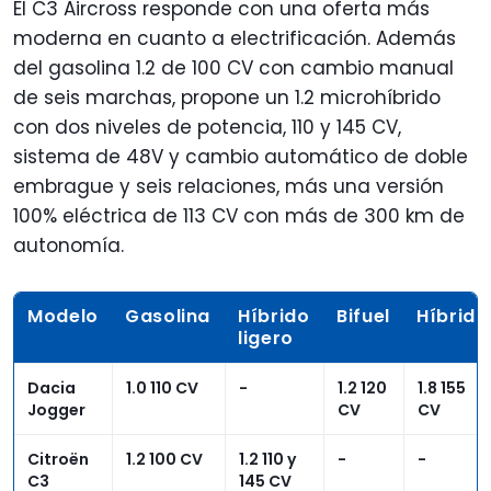
El C3 Aircross responde con una oferta más
moderna en cuanto a electrificación. Además
del gasolina 1.2 de 100 CV con cambio manual
de seis marchas, propone un 1.2 microhíbrido
con dos niveles de potencia, 110 y 145 CV,
sistema de 48V y cambio automático de doble
embrague y seis relaciones, más una versión
100% eléctrica de 113 CV con más de 300 km de
autonomía.
Modelo
Gasolina
Híbrido
Bifuel
Híbrido
ligero
Dacia
1.0 110 CV
-
1.2 120
1.8 155
Jogger
CV
CV
Citroën
1.2 100 CV
1.2 110 y
-
-
C3
145 CV