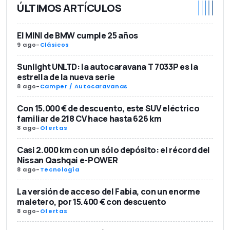
ÚLTIMOS ARTÍCULOS
El MINI de BMW cumple 25 años
9 ago
-
Clásicos
Sunlight UNLTD: la autocaravana T 7033P es la
estrella de la nueva serie
8 ago
-
Camper / Autocaravanas
Con 15.000 € de descuento, este SUV eléctrico
familiar de 218 CV hace hasta 626 km
8 ago
-
Ofertas
Casi 2.000 km con un sólo depósito: el récord del
Nissan Qashqai e-POWER
8 ago
-
Tecnología
La versión de acceso del Fabia, con un enorme
maletero, por 15.400 € con descuento
8 ago
-
Ofertas