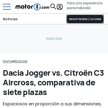
Para una experiencia
personalizada
Noticias
REGISTRARSE / ACCEDE
¿Por qué los coches
modernos se mantienen
Fiat impulsa a 
más frescos, incluso bajo
El MINI de BMW cumple 25
estas son las
el sol?
años
crecerán en 2
Home
Noticias
Dacia Jogger vs. Citroën C3
Aircross, comparativa de
siete plazas
Espaciosos en proporción a sus dimensiones,