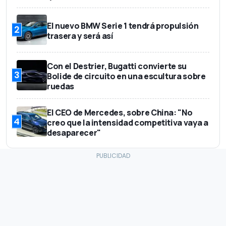
El nuevo BMW Serie 1 tendrá propulsión
2
trasera y será así
Con el Destrier, Bugatti convierte su
3
Bolide de circuito en una escultura sobre
ruedas
El CEO de Mercedes, sobre China: "No
4
creo que la intensidad competitiva vaya a
desaparecer"