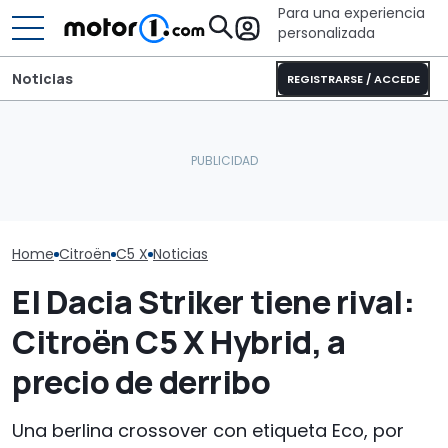
Para una experiencia
personalizada
Noticias
REGISTRARSE / ACCEDE
El SUV barato 
Fiat impulsa a Stellantis:
Ferrari tiene todas sus
Stellantis, ve
estas son las marcas que
unidades vendidas hasta
maná para m
crecerán en 2026
2027
familias, baja 
Home
Citroën
C5 X
Noticias
El Dacia Striker tiene rival:
Citroën C5 X Hybrid, a
precio de derribo
Una berlina crossover con etiqueta Eco, por