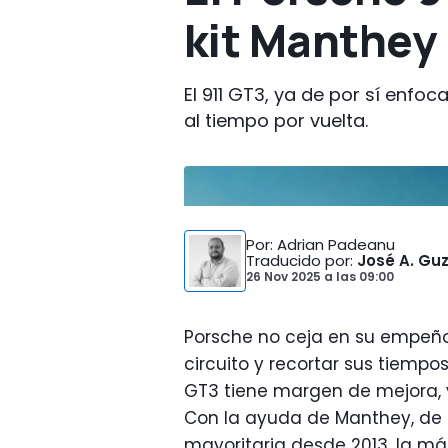
kit Manthey
El 911 GT3, ya de por sí enfo
al tiempo por vuelta.
Foto:
Porsche
Por
: Adrian Padeanu
Traducido por
:
José A. G
26 Nov 2025
a las
09:00
Porsche no ceja en su empeño 
circuito y recortar sus tiempos
GT3 tiene margen de mejora, 
Con la ayuda de Manthey, de 
mayoritaria desde 2013, la má