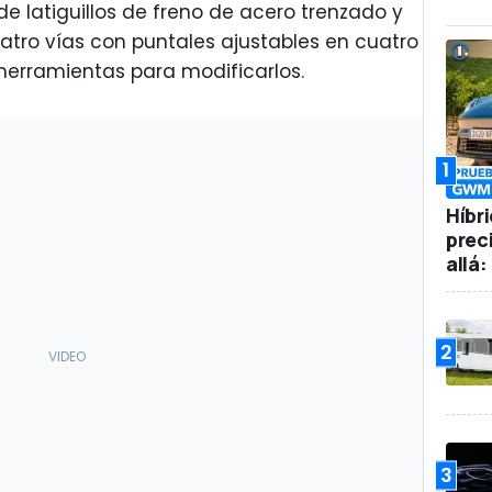
 latiguillos de freno de acero trenzado y
atro vías con puntales ajustables en cuatro
herramientas para modificarlos.
1
Híbr
prec
allá
2
3