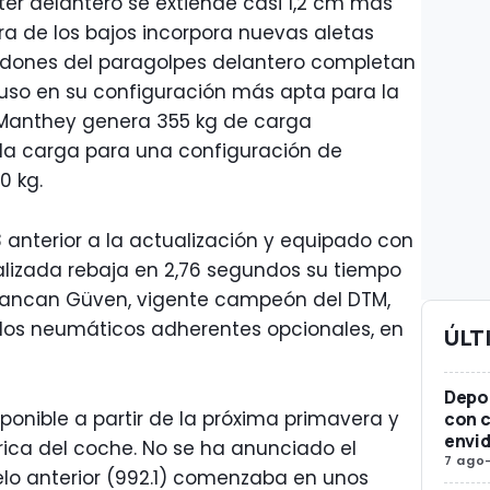
litter delantero se extiende casi 1,2 cm más
ra de los bajos incorpora nuevas aletas
aldones del paragolpes delantero completan
luso en su configuración más apta para la
it Manthey genera 355 kg de carga
la carga para una configuración de
0 kg.
 anterior a la actualización y equipado con
ualizada rebaja en 2,76 segundos su tiempo
yhancan Güven, vigente campeón del DTM,
 los neumáticos adherentes opcionales, en
ÚLT
Depor
ponible a partir de la próxima primavera y
con c
envid
rica del coche. No se ha anunciado el
7 ago
delo anterior (992.1) comenzaba en unos