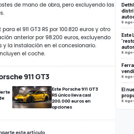
costes de mano de obra, pero excluyendo las
Dethl
distr
s.
auto
6 ago
para el 911 GT3 RS por 100.820 euros y otro
Este 
ación anterior por 98.200 euros, excluyendo
'rest
y la instalación en el concesionario.
auto
6 ago
ncluyen el coche.
Ferra
vendi
Porsche 911 GT3
6 ago
Este Porsche 911 GT3
El nu
ierte
RS único lleva casi
propu
de
200.000 euros en
6 ago
opciones
parte este artículo