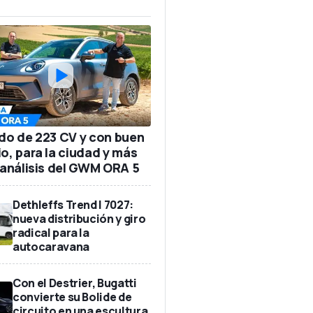
ido de 223 CV y con buen
io, para la ciudad y más
: análisis del GWM ORA 5
Dethleffs Trend I 7027:
nueva distribución y giro
radical para la
autocaravana
Con el Destrier, Bugatti
convierte su Bolide de
circuito en una escultura