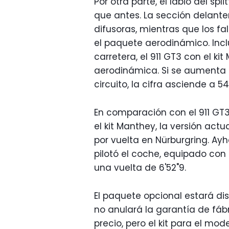
Por otra parte, el labio del sp
que antes. La sección delante
difusoras, mientras que los f
el paquete aerodinámico. Inc
carretera, el 911 GT3 con el k
aerodinámica. Si se aumenta 
circuito, la cifra asciende a 54
En comparación con el 911 GT3
el kit Manthey, la versión act
por vuelta en Nürburgring. A
pilotó el coche, equipado con
una vuelta de 6'52"9.
El paquete opcional estará dis
no anulará la garantía de fáb
precio, pero el kit para el mo