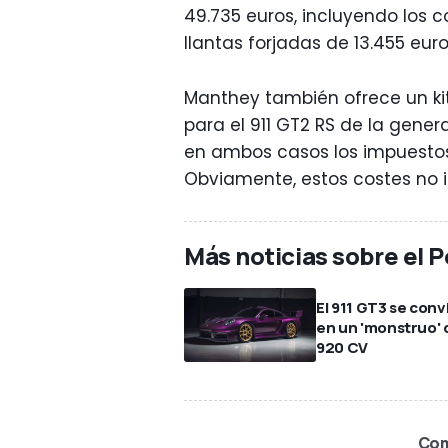
49.735 euros, incluyendo los 
llantas forjadas de 13.455 euro
Manthey también ofrece un kit 
para el 911 GT2 RS de la gener
en ambos casos los impuestos 
Obviamente, estos costes no i
Más noticias sobre el 
El 911 GT3 se conv
en un 'monstruo' 
920 CV
Com