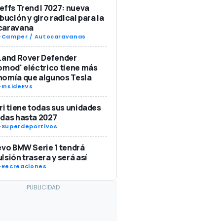
effs Trend I 7027: nueva
ibución y giro radical para la
caravana
-
Camper / Autocaravanas
Land Rover Defender
omod' eléctrico tiene más
nomía que algunos Tesla
-
InsideEVs
ri tiene todas sus unidades
das hasta 2027
-
Superdeportivos
evo BMW Serie 1 tendrá
lsión trasera y será así
-
Recreaciones