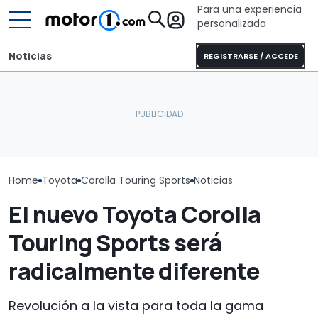
Para una experiencia
personalizada
Noticias
REGISTRARSE / ACCEDE
Sunlight UNLTD: la
autocaravana T 7033P es
Toyota ya es
El Toyota GR GT será aún
la estrella de la nueva
un superdepor
más extremo
serie
aún más pote
Home
Toyota
Corolla Touring Sports
Noticias
El nuevo Toyota Corolla
Touring Sports será
radicalmente diferente
Revolución a la vista para toda la gama