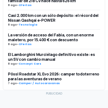
familiar de 218 CV hace hasta 626 km
8 ago
-
Ofertas
Casi 2.000 km con un sólo depósito: el récord del
Nissan Qashqai e-POWER
8 ago
-
Tecnología
La versión de acceso del Fabia, con un enorme
maletero, por 15.400 € con descuento
8 ago
-
Ofertas
El Lamborghini Murciélago definitivo existe: es
un SV con cambio manual
8 ago
-
Concept Cars
Pössl Roadstar XL Evo 2026: camper todoterreno
para las aventuras de verano
7 ago
-
Camper / Autocaravanas