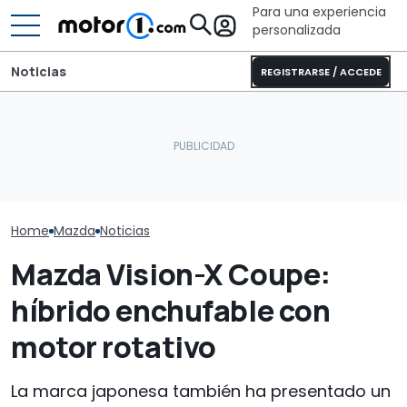
Para una experiencia
personalizada
Noticias
REGISTRARSE / ACCEDE
Mazda CX-80 híbrido
El nuevo BMW Serie 1
Mazda no cree
enchufable 2026, prueba
tendrá propulsión
moda de los S
de consumo real
trasera y será así
acabar pront
Home
Mazda
Noticias
Mazda Vision-X Coupe:
híbrido enchufable con
motor rotativo
La marca japonesa también ha presentado un