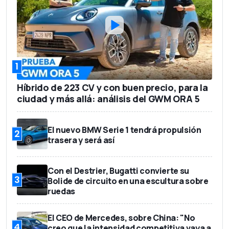
1
Híbrido de 223 CV y con buen precio, para la
ciudad y más allá: análisis del GWM ORA 5
El nuevo BMW Serie 1 tendrá propulsión
2
trasera y será así
Con el Destrier, Bugatti convierte su
3
Bolide de circuito en una escultura sobre
ruedas
El CEO de Mercedes, sobre China: "No
4
creo que la intensidad competitiva vaya a