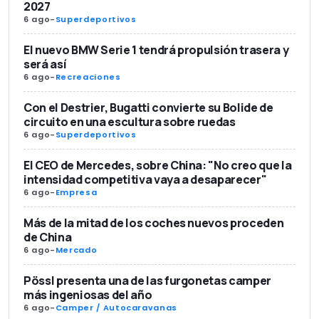
2027
6 ago
-
Superdeportivos
El nuevo BMW Serie 1 tendrá propulsión trasera y
será así
6 ago
-
Recreaciones
Con el Destrier, Bugatti convierte su Bolide de
circuito en una escultura sobre ruedas
6 ago
-
Superdeportivos
El CEO de Mercedes, sobre China: "No creo que la
intensidad competitiva vaya a desaparecer"
6 ago
-
Empresa
Más de la mitad de los coches nuevos proceden
de China
6 ago
-
Mercado
Pössl presenta una de las furgonetas camper
más ingeniosas del año
6 ago
-
Camper / Autocaravanas