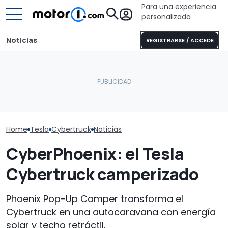
Para una experiencia
personalizada
Noticias
REGISTRARSE / ACCEDE
¿Por qué los coches
Dethleffs Tren
modernos se mantienen
Puede que Harley-
nueva distribu
más frescos, incluso bajo
Davidson fabrique esta
radical para la
el sol?
impresionante café racer
autocaravana
Home
Tesla
Cybertruck
Noticias
CyberPhoenix: el Tesla
Cybertruck camperizado
Phoenix Pop-Up Camper transforma el
Cybertruck en una autocaravana con energía
solar y techo retráctil.