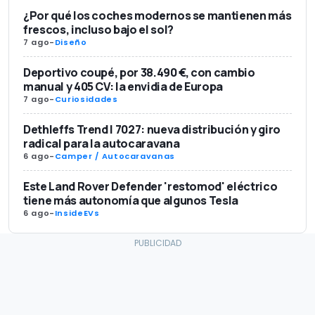
¿Por qué los coches modernos se mantienen más
frescos, incluso bajo el sol?
7 ago
-
Diseño
Deportivo coupé, por 38.490 €, con cambio
manual y 405 CV: la envidia de Europa
7 ago
-
Curiosidades
Dethleffs Trend I 7027: nueva distribución y giro
radical para la autocaravana
6 ago
-
Camper / Autocaravanas
Este Land Rover Defender 'restomod' eléctrico
tiene más autonomía que algunos Tesla
6 ago
-
InsideEVs