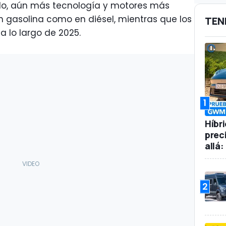
do, aún más tecnología y motores más
en gasolina como en diésel, mientras que los
TEN
a lo largo de 2025.
1
Híbr
prec
allá
2