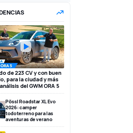
DENCIAS
ido de 223 CV y con buen
io, para la ciudad y más
: análisis del GWM ORA 5
Pössl Roadstar XL Evo
2026: camper
todoterreno para las
aventuras de verano