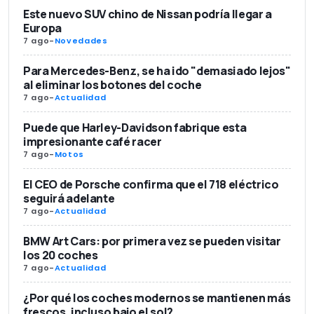
Este nuevo SUV chino de Nissan podría llegar a
Europa
7 ago
-
Novedades
Para Mercedes-Benz, se ha ido "demasiado lejos"
al eliminar los botones del coche
7 ago
-
Actualidad
Puede que Harley-Davidson fabrique esta
impresionante café racer
7 ago
-
Motos
El CEO de Porsche confirma que el 718 eléctrico
seguirá adelante
7 ago
-
Actualidad
BMW Art Cars: por primera vez se pueden visitar
los 20 coches
7 ago
-
Actualidad
¿Por qué los coches modernos se mantienen más
frescos, incluso bajo el sol?