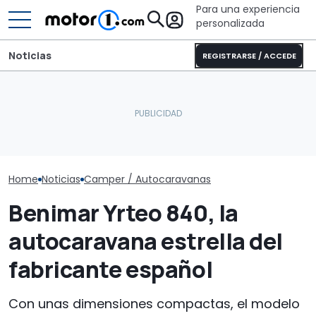
Para una experiencia
personalizada
Noticias
REGISTRARSE / ACCEDE
Pössl Roadstar XL Evo
Dethleffs Tren
2026: camper
Este nuevo SUV chino de
nueva distribu
todoterreno para las
Nissan podría llegar a
radical para la
aventuras de verano
Europa
autocaravana
Home
Noticias
Camper / Autocaravanas
Benimar Yrteo 840, la
autocaravana estrella del
fabricante español
Con unas dimensiones compactas, el modelo