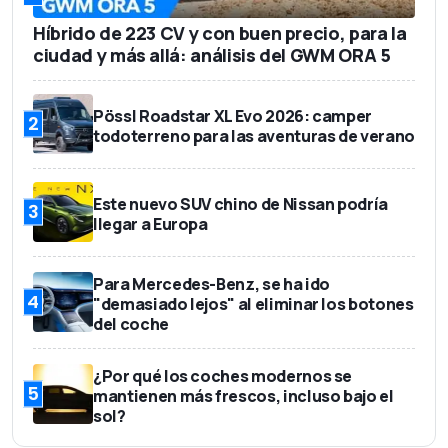
Híbrido de 223 CV y con buen precio, para la
ciudad y más allá: análisis del GWM ORA 5
Pössl Roadstar XL Evo 2026: camper
2
todoterreno para las aventuras de verano
Este nuevo SUV chino de Nissan podría
3
llegar a Europa
Para Mercedes-Benz, se ha ido
4
"demasiado lejos" al eliminar los botones
del coche
¿Por qué los coches modernos se
5
mantienen más frescos, incluso bajo el
sol?