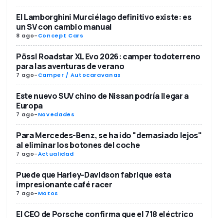
El Lamborghini Murciélago definitivo existe: es
un SV con cambio manual
8 ago
-
Concept Cars
Pössl Roadstar XL Evo 2026: camper todoterreno
para las aventuras de verano
7 ago
-
Camper / Autocaravanas
Este nuevo SUV chino de Nissan podría llegar a
Europa
7 ago
-
Novedades
Para Mercedes-Benz, se ha ido "demasiado lejos"
al eliminar los botones del coche
7 ago
-
Actualidad
Puede que Harley-Davidson fabrique esta
impresionante café racer
7 ago
-
Motos
El CEO de Porsche confirma que el 718 eléctrico