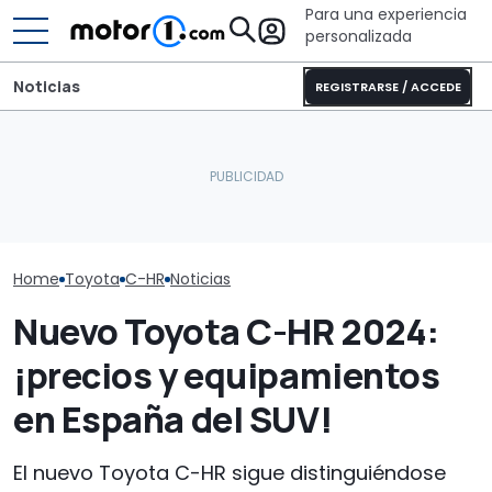
Para una experiencia
personalizada
Noticias
REGISTRARSE / ACCEDE
El Lamborghini Murciélago
Toyota ya es
El Toyota GR GT será aún
definitivo existe: es un SV
un superdepor
más extremo
con cambio manual
aún más pote
Home
Toyota
C-HR
Noticias
Nuevo Toyota C-HR 2024:
¡precios y equipamientos
en España del SUV!
El nuevo Toyota C-HR sigue distinguiéndose