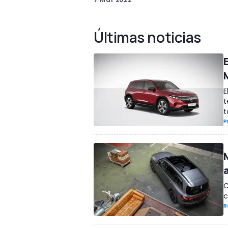
Últimas noticias
E
t
t
P
C
c
R