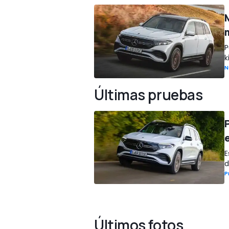
P
k
N
Últimas pruebas
E
d
P
Últimos fotos