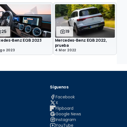
25
19
cedes-Benz EQB 2023
Mercedes-Benz EQB 2022,
prueba
go 2023
4 Mar 2022
Síguenos
Facebook
X
Flipboard
Google News
Instagram
YouTube