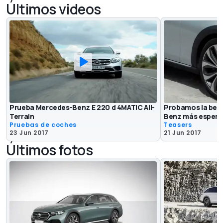
Últimos videos
Prueba Mercedes-Benz E 220 d 4MATIC All-
Probamos la berl
Terrain
Benz más esper
Pruebas de coches
Teasers
23 Jun 2017
21 Jun 2017
Últimos fotos