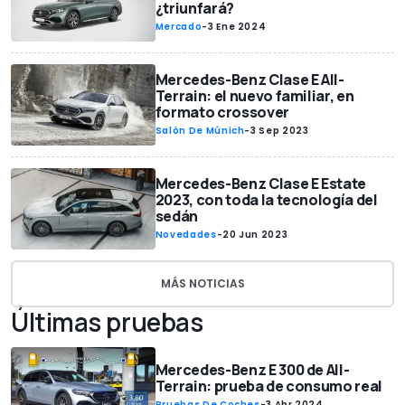
¿triunfará?
Mercado
-
3 Ene 2024
Mercedes-Benz Clase E All-
Terrain: el nuevo familiar, en
formato crossover
Salón De Múnich
-
3 Sep 2023
Mercedes-Benz Clase E Estate
2023, con toda la tecnología del
sedán
Novedades
-
20 Jun 2023
MÁS NOTICIAS
Últimas pruebas
Mercedes-Benz E 300 de All-
Terrain: prueba de consumo real
Pruebas De Coches
-
3 Abr 2024