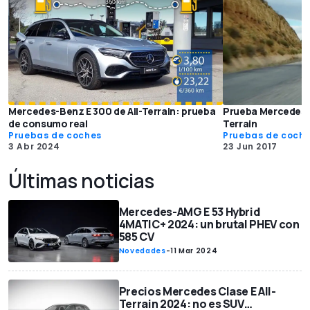
Mercedes-Benz E 300 de All-Terrain: prueba
Prueba Mercedes-B
de consumo real
Terrain
Pruebas de coches
Pruebas de coch
3 Abr 2024
23 Jun 2017
Últimas noticias
Mercedes-AMG E 53 Hybrid
4MATIC+ 2024: un brutal PHEV con
585 CV
Novedades
-
11 Mar 2024
Precios Mercedes Clase E All-
Terrain 2024: no es SUV…