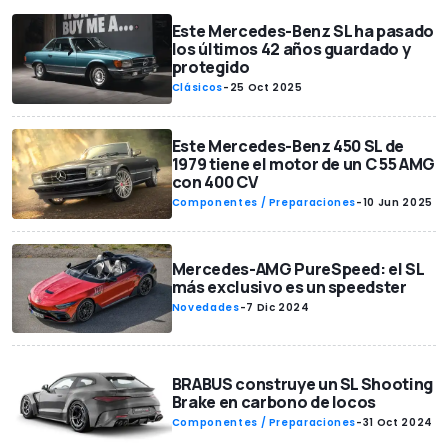
Este Mercedes-Benz SL ha pasado
los últimos 42 años guardado y
protegido
Clásicos
-
25 Oct 2025
Este Mercedes-Benz 450 SL de
1979 tiene el motor de un C 55 AMG
con 400 CV
Componentes / Preparaciones
-
10 Jun 2025
Mercedes-AMG PureSpeed: el SL
más exclusivo es un speedster
Novedades
-
7 Dic 2024
BRABUS construye un SL Shooting
Brake en carbono de locos
Componentes / Preparaciones
-
31 Oct 2024